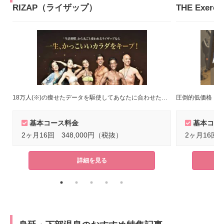
RIZAP（ライザップ）
18万人(※)の痩せたデータを駆使してあなたに合わせたトレーニングメニューをご提案！(※)2022年8月末時点
圧倒的低価格！短
基本コース料金
基本コー
2ヶ月16回 348,000円（税抜）
2ヶ月16回 
詳細を見る