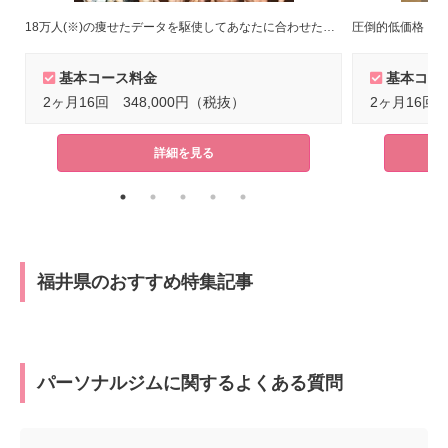
18万人(※)の痩せたデータを駆使してあなたに合わせたトレーニングメニューをご提案！(※)2022年8月末時点
圧倒的低価格！短
基本コース料金
基本コー
2ヶ月16回 348,000円（税抜）
2ヶ月16回 
詳細を見る
福井県のおすすめ特集記事
パーソナルジムに関するよくある質問