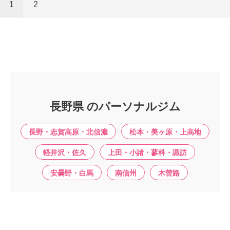
1
2
長野県 のパーソナルジム
長野・志賀高原・北信濃
松本・美ヶ原・上高地
軽井沢・佐久
上田・小諸・蓼科・諏訪
安曇野・白馬
南信州
木曽路