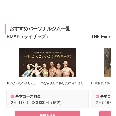
おすすめパーソナルジム一覧
RIZAP（ライザップ）
18万人(※)の痩せたデータを駆使してあなたに合わせたトレーニングメニューをご提案！(※)2022年8月末時点
圧倒的低価格！短
基本コース料金
基本コー
2ヶ月16回 348,000円（税抜）
2ヶ月16回 
詳細を見る