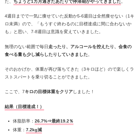
た、
ちょうど1カ月過ぎたあたりで停滞期がやってきました
。
4週目までで一気に痩せていた反動か5-6週目は全然痩せない（1キ
ロ未満）ので、「もうすぐ終わるのに目標達成に間に合わないか
も」と思い、7-8週目は意識を変えていきました。
無理のない範囲で毎日
走ったり、アルコールを控えたり、会食の
食べる量も少し減らしたりしていきました
。
そのおかげか、体重が再び落ちてきた（3キロほど）ので楽しくラ
ストスパートを乗り切ることができました。
ここで、7
キロの目標体重をクリア
しました！
結果（目標達成！）
体脂肪率：
26.7%⇒最終19.2％
体重：
7.2kg減