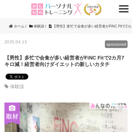
togg
ホーム
/
体験談
/
【男性】多忙で会食が多い経営者がFiNC Fitで
2025.04.15
sponsored
【男性】多忙で会食が多い経営者がFiNC Fitで2カ月7
キロ減！経営者向けダイエットの新しいカタチ
体験談