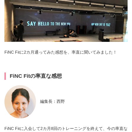
FiNC Fitに2カ月通ってみた感想を、率直に聞いてみました！
FiNC Fitの率直な感想
編集長：西野
FiNC Fitに入会して2カ月8回のトレーニングを終えて、今の率直な