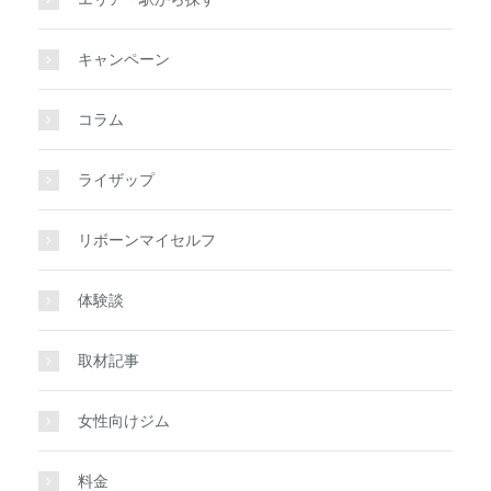
キャンペーン
コラム
ライザップ
リボーンマイセルフ
体験談
取材記事
女性向けジム
料金