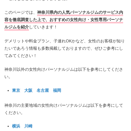
このページでは、
神奈川県内の人気パーソナルジムのサービス内
容を徹底調査した上で、おすすめの女性向け・女性専用パーソナ
ルジムを紹介
していきます！
デメリットや料金プラン、子連れOKかなど、女性のお客様が知り
たいであろう情報も多数掲載しておりますので、ぜひご参考にし
てみてください！
神奈川以外の女性向けパーソナルジムは以下を参考にしてくださ
い。
東京
大阪
名古屋
福岡
神奈川の主要地域の女性向けパーソナルジムは以下を参考にして
ください。
横浜
川崎