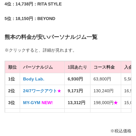
4位：14,738円：RITA STYLE
5位：18,150円：BEYOND
熊本の料金が安いパーソナルジム一覧
※クリックすると、詳細が見れます。
順位
パーソナルジム
1回あたり
コース料金
入会
1位
Body Lab.
6,930円
63,800円
5,50
2位
24/7ワークアウト
★
9,171円
130,240円
16,5
3位
MY-GYM
NEW!
13,312円
198,000円
★
15,0
4位
RITA STYLE
14,738円
196,000円
39,8
5位
BEYOND
18,150円
290,400円
0円
※税込価格