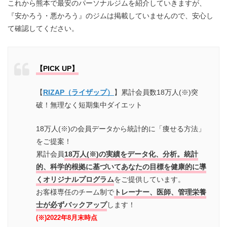
これから熊本で最安のパーソナルジムを紹介していきますが、
『安かろう・悪かろう』のジムは掲載していませんので、安心し
て確認してください。
【PICK UP】
【
RIZAP（ライザップ）
】累計会員数18万人(※)突
破！無理なく短期集中ダイエット
18万人(※)の会員データから統計的に「痩せる方法」
をご提案！
累計会員
18万人(※)の実績をデータ化、分析。統計
的、科学的根拠に基づいてあなたの目標を健康的に導
くオリジナルプログラム
をご提供しています。
お客様専任のチーム制で
トレーナー、医師、管理栄養
士が必ずバックアップ
します！
(※)2022年8月末時点