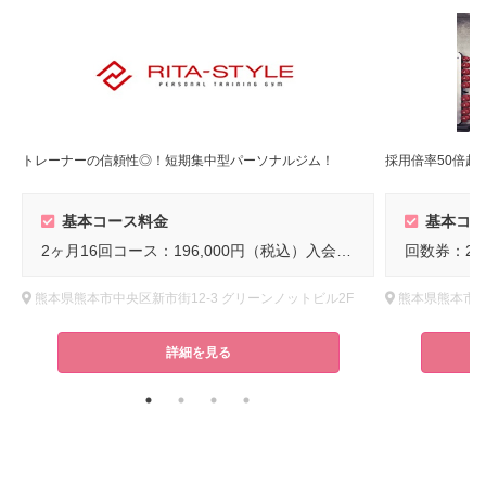
トレーナーの信頼性◎！短期集中型パーソナルジム！
基本コース料金
基本コー
2ヶ月16回コース：196,000円（税込）入会金：通常39,800円（税込）
熊本県熊本市中央区新市街12-3 グリーンノットビル2F
詳細を見る