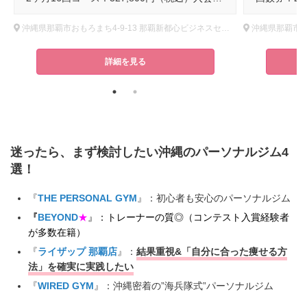
沖縄県那覇市おもろまち4-9-13 那覇新都心ビジネスセンター2F
沖縄県那覇市お
詳細を見る
迷ったら、まず検討したい沖縄のパーソナルジム4
選！
『
THE PERSONAL GYM
』：初心者も安心のパーソナルジム
『
BEYOND
★
』：トレーナーの質◎（コンテスト入賞経験者
が多数在籍）
『
ライザップ 那覇店
』：
結果重視&「自分に合った痩せる方
法」を確実に実践したい
『
WIRED GYM
』：沖縄密着の”海兵隊式”パーソナルジム