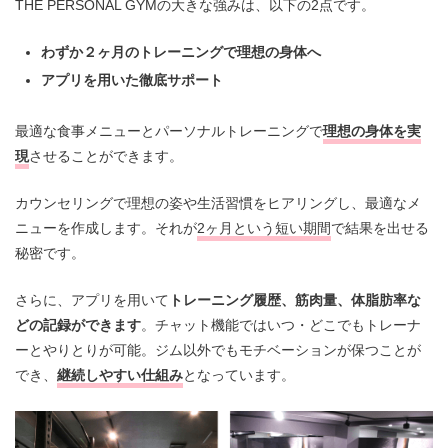
THE PERSONAL GYMの大きな強みは、以下の2点です。
わずか２ヶ月のトレーニングで理想の身体へ
アプリを用いた徹底サポート
最適な食事メニューとパーソナルトレーニングで
理想の身体を実
現
させることができます。
カウンセリングで理想の姿や生活習慣をヒアリングし、最適なメ
ニューを作成します。それが
2ヶ月という短い期間
で結果を出せる
秘密です。
さらに、アプリを用いて
トレーニング履歴、筋肉量、体脂肪率な
どの記録ができます
。チャット機能ではいつ・どこでもトレーナ
ーとやりとりが可能。ジム以外でもモチベーションが保つことが
でき、
継続しやすい仕組み
となっています。