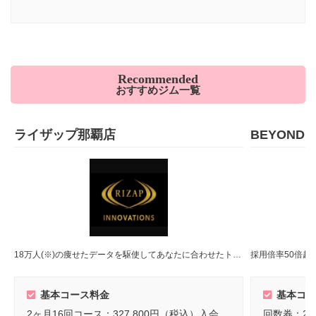
Recommended
おすすめジム一覧
ライザップ那覇店
BEYOND
18万人(※)の痩せたデータを駆使してあなたに合わせたトレーニングメニューをご提案！(※)2022年8月末時点
基本コース料金
基本コー
2ヶ月16回コース：327,800円（税込）入会金：55,000円（税込）