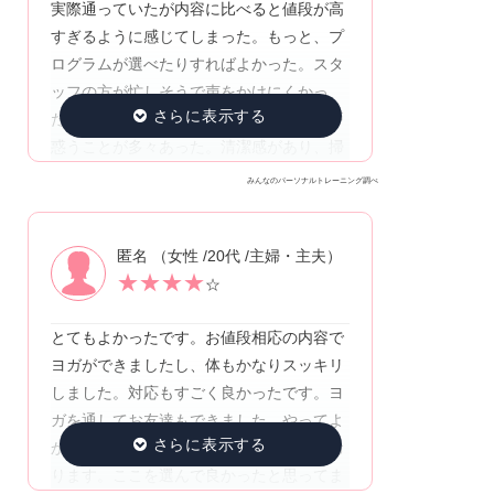
実際通っていたが内容に比べると値段が高
すぎるように感じてしまった。もっと、プ
ログラムが選べたりすればよかった。スタ
ッフの方が忙しそうで声をかけにくかっ
た。またスタッフの方で対応が違うので戸
惑うことが多々あった。清潔感があり、掃
除が行き届いていたがスタッフの方が忙し
みんなのパーソナルトレーニング調べ
そうで声をかけにくかった。
匿名 （女性 /20代 /主婦・主夫）
★
★
★
★
☆
とてもよかったです。お値段相応の内容で
ヨガができましたし、体もかなりスッキリ
しました。対応もすごく良かったです。ヨ
ガを通してお友達もできました。やってよ
かったとおもいます。らとても満足してお
ります。ここを選んで良かったと思ってま