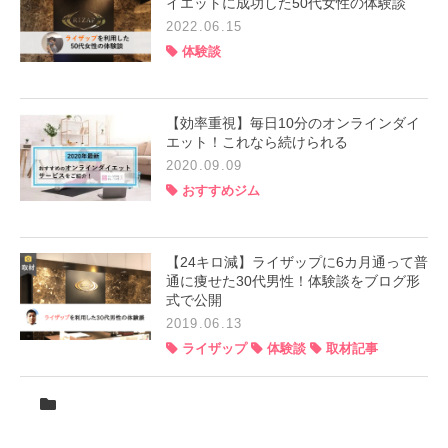
イエットに成功した50代女性の体験談
2022.06.15
体験談
【効率重視】毎日10分のオンラインダイ
エット！これなら続けられる
2020.09.09
おすすめジム
【24キロ減】ライザップに6カ月通って普
通に痩せた30代男性！体験談をブログ形
式で公開
2019.06.13
ライザップ
体験談
取材記事