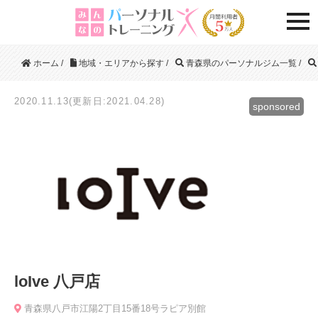
togg
ホーム
/
地域・エリアから探す
/
青森県のパーソナルジム一覧
/
2020.11.13(更新日:2021.04.28)
sponsored
loIve 八戸店
青森県八戸市江陽2丁目15番18号ラピア別館