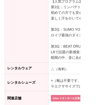
【人気プログラム】
第1位：リンパデトックスヨガ
初めての方でも安心して受講でき
楽しく汗をかいて心身リフレッシュ
第2位：SUMO YOGA（相撲ヨガ
ロイブ最強のダイエットメソッド
第3位：BEAT DRUM DIET
LAで話題の新感覚エクササイズが日
暗闇の中、音に合わせてスティック
レンタルウェア
△（有料）
×（靴は不要です。レッスンは裸
レンタルシューズ
※エクササイズでは、靴下が必要
関連店舗
loIve イオンモール広島府中店
loIve 