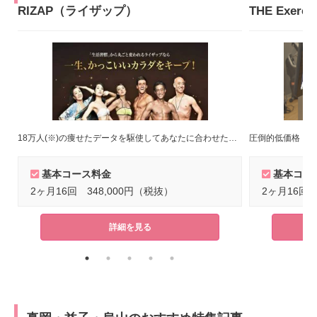
RIZAP（ライザップ）
18万人(※)の痩せたデータを駆使してあなたに合わせたトレーニングメニューをご提案！(※)2022年8月末時点
圧倒的低価格！短
基本コース料金
基本コー
2ヶ月16回 348,000円（税抜）
2ヶ月16回 
詳細を見る