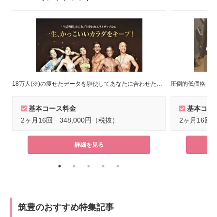
18万人(※)の痩せたデータを駆使してあなたに合わせたトレーニングメニューをご提案！(※)2022年8月末時点
圧倒的低価格！短
基本コース料金
基本コー
2ヶ月16回 348,000円（税抜）
2ヶ月16回 
詳細を見る
筑豊のおすすめ特集記事