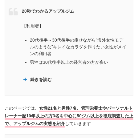
20秒でわかるアップルジム
【利用者】
20代後半～30代後半の痩せながら”海外女性モデ
ルのような”キレイなカラダを作りたい女性がメイ
ンの利用者
男性は30代後半以上の経営者の方が多い
続きを読む
このページでは、
女性21名と男性7名、管理栄養士やパーソナルト
レーナー歴10年以上の方3名を中心に50ジム以上を徹底調査
した上
海外モデルのようなキレイなカラダを作るた
で、アップルジムの実態を紹介
していきます！
めのメソッド
全員がボディメイクをして人当たりのいいプ