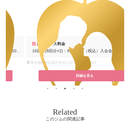
基本コース料金
,500円（税込）
16回分(8回分×2)：98,560円（税込）入会金：通常16,500円（税込）
東京都杉並区高円寺北2-23-1 西畑ビル201
詳細を見る
Related
このジムの関連記事