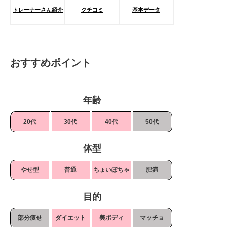
トレーナーさん紹介
クチコミ
基本データ
おすすめポイント
年齢
20代
30代
40代
50代
体型
やせ型
普通
ちょいぽちゃ
肥満
目的
部分痩せ
ダイエット
美ボディ
マッチョ