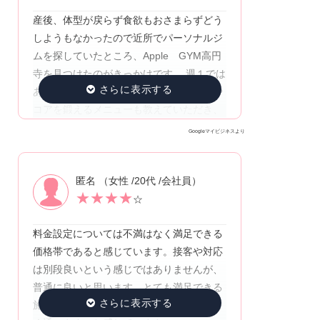
最近では、トレーニング中で筋肉量が増え
産後、体型が戻らず食欲もおさまらずどう
ていることが実感できました。 3ヶ月あっ
しようもなかったので近所でパーソナルジ
という間で、楽しく続けることができまし
ムを探していたところ、Apple GYM高円
た♪ フィジカルを鍛え、メンタルを整えた
寺を見つけたのがきっかけです。 週１では
かった私にはパーソナルジムはとても合っ
ありましたが、家でもできるストレッチや
ていました。 ありがとうございました！
コアを鍛えるメニューも教えていただき、
正しいポーズでのやり方を体で覚え家でも
Googleマイビジネスより
実践することができました。 また、食事に
対する意識が全くなかったので、親身にア
匿名 （女性 /20代 /会社員）
ドバイスを頂きタンパク質を取ることを考
★
★
★
★
えたメニュー作りは身につきました。 個人
☆
に特化したトレーニングがとても効率がよ
料金設定については不満はなく満足できる
く効果的だと実感し、感謝しています。
価格帯であると感じています。接客や対応
は別段良いという感じではありませんが、
普通に良いと思います。とても満足できる
施設だと思います。料金設定もちょうどよ