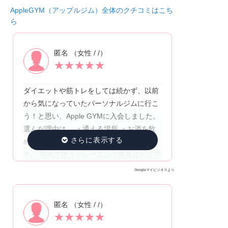
AppleGYM（アップルジム）全体のクチコミはこち
ら
匿名 （女性 / /）
★
★
★
★
★
ダイエットや筋トレをしては続かず、以前
から気になっていたパーソナルジムに行こ
う！と思い、Apple GYMに入会しました。
選んだ理由は、 ・通える場所 ・お酒を飲
めること ・トレーナーさんとの相性 で
す。 初めて使うトレーニング器具ばかりで
したが、丁寧に教えてくれてわかりやすか
Googleマイビジネスより
ったです。 また食事の知識やトレーニング
の方法など一人では知り得なかった情報が
匿名 （女性 / /）
増え、とても勉強になりました。 最初は、
★
★
★
★
★
筋肉痛などで階段などきつかったですがw