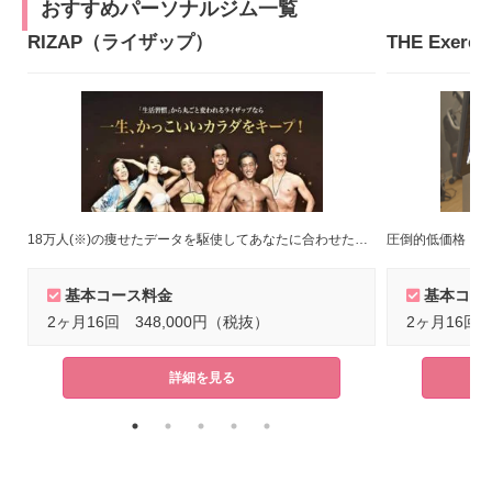
おすすめパーソナルジム一覧
RIZAP（ライザップ）
18万人(※)の痩せたデータを駆使してあなたに合わせたトレーニングメニューをご提案！(※)2022年8月末時点
圧倒的低価格！短
基本コース料金
基本コー
2ヶ月16回 348,000円（税抜）
2ヶ月16回 
詳細を見る