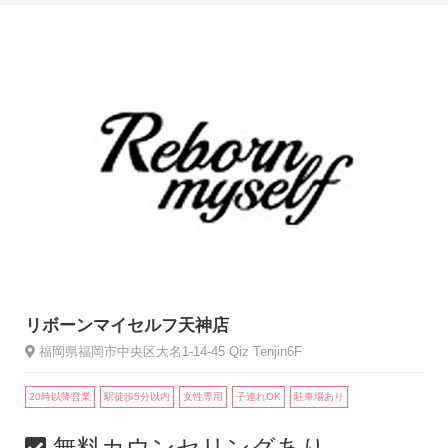
リボーンマイセルフ天神店
福岡県福岡市中央区大名1-14-45 Qiz Tenjin6F
20時以降営業
駅徒歩5分以内
女性専用
子連れOK
駐車場あり
無料カウンセリングあり