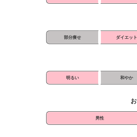
部分痩せ
ダイエッ
明るい
和やか
お
男性