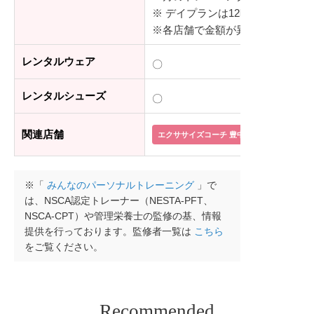
※ デイプランは12時〜17時限定
※各店舗で金額が異なります。
レンタルウェア
〇
レンタルシューズ
〇
関連店舗
エクササイズコーチ 豊中店
エクササイズ
※「
みんなのパーソナルトレーニング
」で
は、NSCA認定トレーナー（NESTA-PFT、
NSCA-CPT）や管理栄養士の監修の基、情報
提供を行っております。監修者一覧は
こちら
をご覧ください。
Recommended