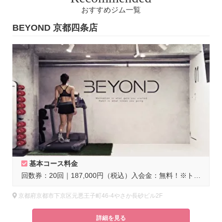
おすすめジム一覧
BEYOND 京都四条店
B
基本コース料金
回数券：20回｜187,000円（税込）入会金：無料！※トレーニングごとにプロテイン付き。※日々の食事管理はサービスに含まれておりません。
京都府京都市下京区元悪王子町46-4やさか長砂ビル2F
詳細を見る