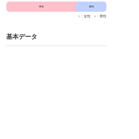
70％
30％
■
：女性
■
：男性
基本データ