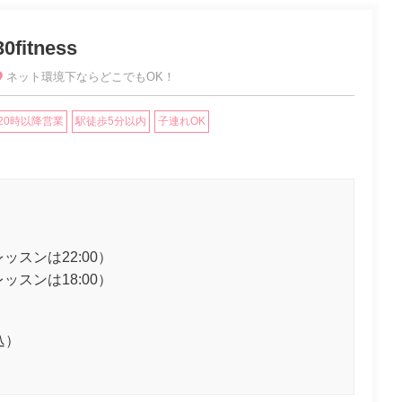
30fitness
ネット環境下ならどこでもOK！
20時以降営業
駅徒歩5分以内
子連れOK
レッスンは22:00）
レッスンは18:00）
込）