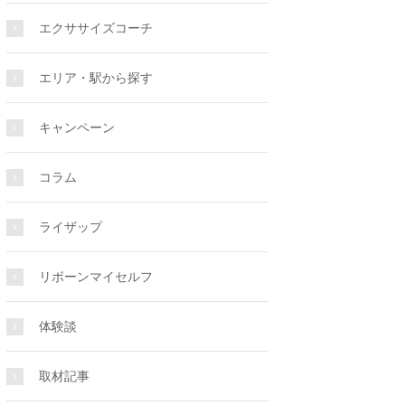
エクササイズコーチ
エリア・駅から探す
練馬店
ライザップ練馬店
レジュール 練馬店
キャンペーン
コラム
ライザップ
女性専用！生涯アフターフォロー付きのパーソナルジム！
18万人(※)の痩せたデータを駆使してあなたに合わせたトレーニングメニューをご提案！(※)2022年8月末時点
リボーンマイセルフ
ス料金
基本コース料金
基本コース料金
体験談
2ヶ月16回コース：184,800円（税込）入会金：通常33,000円（税込）
2ヶ月16回コース：327,800円（税込）入会金：55,000円（税込）
東京都練馬区豊玉北4-25-12 Stretzia101号室
東京都練馬区練馬3丁目-1番4号 SUNCUBE 3/4F
取材記事