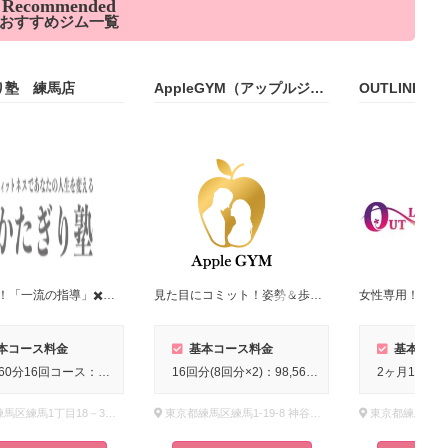
Recommended
おすすめジム一覧
り塾 練馬店
AppleGYM（アップルジム）練馬店
OUTLINE 
完全個室！「一流の指導」✖️「低価格」で1か月からお試し感覚ではじめられる！
見た目にコミット！姿勢＆歩き方の改善も行うパーソナルジム！
本コース料金
基本コース料金
基本コー
2ヶ月60分16回コース：118,800円（税込）入会金：通常55,000円（税込）無料体験の当日に入会した方限定で、当月各店舗先着10名様まで 入会金 33,000円（税込）OFF！※月4回プラン 30,800円（税込）月8回プラン 59,400円(税込）など1か月単位から契約も可能です！
16回分(8回分×2)：98,560円（税込）入会金：通常16,500円（税込）
東京都練馬区練馬1丁目18－3 ソサナビル３F
東京都練馬区練馬1-19-8 神谷ビル201