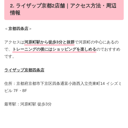
2. ライザップ京都2店舗｜アクセス方法・周辺
情報
＜
京都四条店
＞
アクセスは
河原町駅から徒歩3分と抜群
で河原町の中心にあるの
で、
トレーニングの後にはショッピングを楽しめる
のでおすすめ
です。
ライザップ京都四条店
住所：京都府京都市下京区四条通富小路西入立売東町14 イシズミ
ビル 7F・8F
最寄駅：河原町駅 徒歩3分