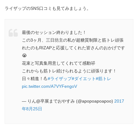
ライザップのSNS口コミも見てみましょう。
最後のセッション終わりました！
この3ヶ月、三日坊主の私が超糖質制限と筋トレ頑張
れたのもRIZAPと応援してくれた皆さんのおかげです
😭
花束と写真集用意してくれてて感動🤣
これからも筋トレ続けられるように頑張ります！
日々精進！💪
#ライザップ
#ダイエット
#筋トレ
pic.twitter.com/A7VYFengoV
— りん@卒展までおやすみ (@apopoapoapoo)
2017
年8月25日