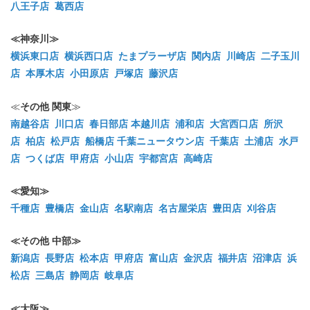
八王子店
葛西店
≪神奈川≫
横浜東口店
横浜西口店
たまプラーザ店
関内店
川崎店
二子玉川
店
本厚木店
小田原店
戸塚店
藤沢店
≪
その他
関東
≫
南越谷店
川口店
春日部店
本越川店
浦和店
大宮西口店
所沢
店
柏店
松戸店
船橋店
千葉ニュータウン店
千葉店
土浦店
水戸
店
つくば店
甲府店
小山店
宇都宮店
高崎店
≪愛知≫
千種店
豊橋店
金山店
名駅南店
名古屋栄店
豊田店
刈谷店
≪その他 中部≫
新潟店
長野店
松本店
甲府店
富山店
金沢店
福井店
沼津店
浜
松店
三島店
静岡店
岐阜店
≪大阪≫