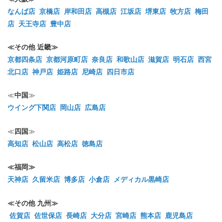
なんば店
京橋店
岸和田店
高槻店
江坂店
堺東店
牧方店
梅田
店
天王寺店
豊中店
≪その他 近畿≫
京都四条店
京都河原町店
奈良店
和歌山店
滋賀店
明石店
西宮
北口店
神戸店
姫路店
尼崎店
四日市店
≪
中国
≫
ウイング下関店
岡山店
広島店
≪
四国
≫
高知店
松山店
高松店
徳島店
≪福岡≫
天神店
久留米店
博多店
小倉店
メディカル黒崎店
≪その他 九州≫
佐賀店
佐世保店
長崎店
大分店
宮崎店
熊本店
鹿児島店