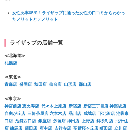
女性比率65％！ライザップに通った女性の口コミからわかっ
たメリットとデメリット
ライザップの店舗一覧
≪北海道≫
札幌店
≪東北≫
青森店
盛岡店
秋田店
仙台店
山形店
郡山店
≪東京≫
神宮前店
恵比寿店
代々木上原店
新宿店
新宿三丁目店
神楽坂店
自由が丘店
三軒茶屋店
六本木店
品川店
成城店
下北沢店
池袋東
口店
池袋西口店
銀座店
汐留店
神田店
上野店
錦糸町店
北千住
店
練馬店
蒲田店
府中店
吉祥寺店
聖蹟桜ヶ丘店
町田店
立川店