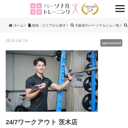
togg
ホーム
/
地域・エリアから探す
/
大阪府のパーソナルジム一覧
/
2025.09.19
sponsored
24/7ワークアウト 茨木店