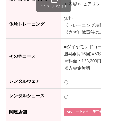
≪内容≫ ヒアリング、身体状態
スクロールできます
無料
体験トレーニング
《トレーニング時間》30分
《内容》体重等の計測、ダンベル
■ダイヤモンドコース
週4回(月16回)×50分/レッスン
その他コース
⇒料金：123,200円(税込)
※入会金無料
レンタルウェア
〇
レンタルシューズ
〇
関連店舗
24/7ワークアウト 天王洲アイル店
24/