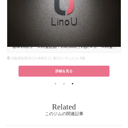
基本コース料金
,000円（税込）
基本16回コース料金総額：258,800円 内訳→コース料金：228,800円＋入会金：30,000円※キャンペーン中！入会金無料キャンペーン実施中
大阪府吹田市江の木町3-11 第3ロンヂェビル 5階
詳細を見る
Related
このジムの関連記事