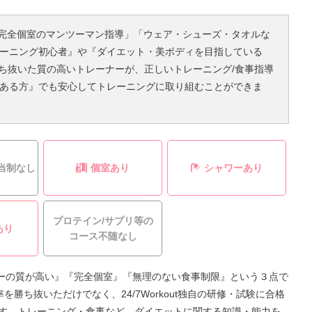
ト」「完全個室のマンツーマン指導」「ウェア・シューズ・タオルな
ーニング初心者』や『ダイエット・美ボディを目指している
勝ち抜いた質の高いトレーナーが、正しいトレーニング/食事指導
ある方』でも安心してトレーニングに取り組むことができま
当制なし
個室あり
シャワーあり
プロテイン/サプリ等の
あり
コース不随なし
レーナーの質が高い』『完全個室』『無理のない食事制限』という３点で
採用率を勝ち抜いただけでなく、24/7Workout独自の研修・試験に合格
す。トレーニング・食事など、ダイエットに関する知識・能力を