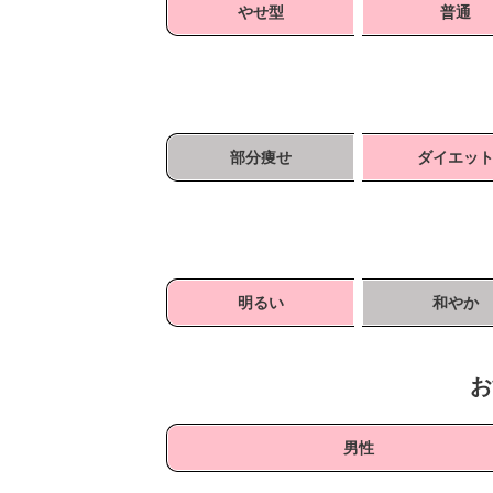
やせ型
普通
部分痩せ
ダイエッ
明るい
和やか
お
男性