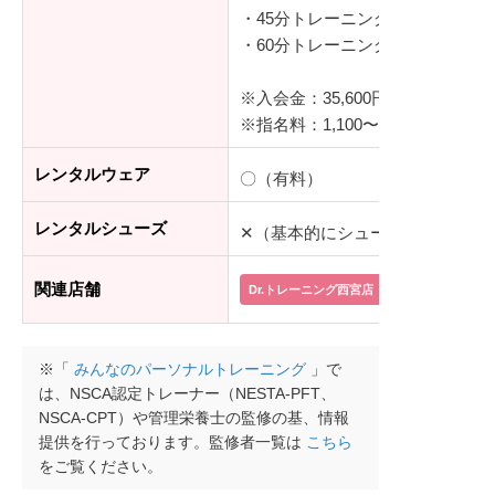
・45分トレーニング…216,000円
・60分トレーニング…288,000円
※入会金：35,600円（税込）
※指名料：1,100〜5,500円（税込
レンタルウェア
〇（有料）
レンタルシューズ
✕（基本的にシューズは必要なし
関連店舗
Dr.トレーニング西宮店
Dr.トレーニン
※「
みんなのパーソナルトレーニング
」で
は、NSCA認定トレーナー（NESTA-PFT、
NSCA-CPT）や管理栄養士の監修の基、情報
提供を行っております。監修者一覧は
こちら
をご覧ください。