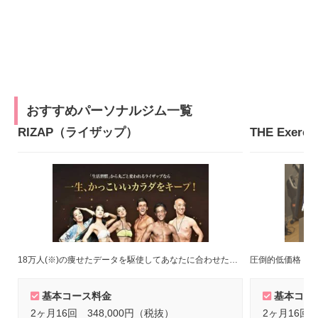
おすすめパーソナルジム一覧
RIZAP（ライザップ）
18万人(※)の痩せたデータを駆使してあなたに合わせたトレーニングメニューをご提案！(※)2022年8月末時点
圧倒的低価格！短
基本コース料金
基本コー
2ヶ月16回 348,000円（税抜）
2ヶ月16回 