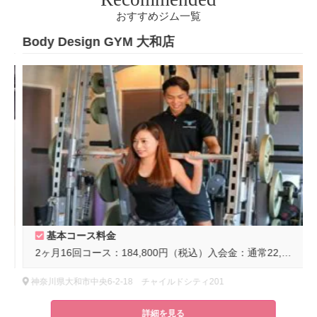
おすすめジム一覧
Body Design GYM 大和店
B
基本コース料金
2ヶ月16回コース：184,800円（税込）入会金：通常22,000円（税込）
神奈川県大和市中央6-2-18 チャイルドシティ201
詳細を見る