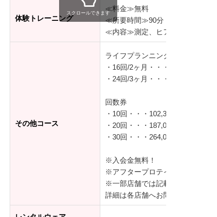
≪料金≫無料
スクロールできます
体験トレーニング
≪所要時間≫90分
≪内容≫測定、ヒアリング、体験
ライフプランニング
・16回/2ヶ月・・・290,400円（
・24回/3ヶ月・・・435,600円（
回数券
・10回・・・102,300円（税込）
その他コース
・20回・・・187,000円（税込）
・30回・・・264,000円（税込）
※入会金無料！
※アフタープロテイン付き
※一部店舗では記載の金額より安
詳細は各店舗へお問い合わせくだ
レンタルウェア