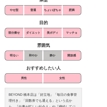
やせ型
普通
ちょいぽちゃ
肥満
目的
部分痩せ
ダイエット
美ボディ
マッチョ
雰囲気
明るい
和やか
静か
開放感
おすすめしたい人
男性
女性
BEYOND 橋本店は「好立地」「毎日の食事管
理付き」「回数券でも通える」という点か
ら、『仕事が忙しい社会人』や『継続してジ