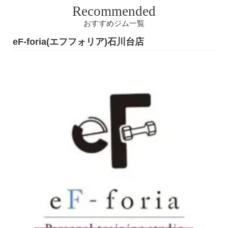
Recommended
おすすめジム一覧
eF-foria(エフフォリア)石川台店
e
基本コース料金
円(税込)
月額制パーソナルトレーニング302ヶ月間通い放題 総額：53,900円（税込） (内訳)コース料金：48,400円（税込）＋口座登録料：5,500円（税込）※コース料金：月24,200円×2ヶ月
東京都大田区東雪谷3丁目18-15第一タケモトビル2-B