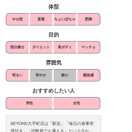
体型
やせ型
普通
ちょいぽちゃ
肥満
目的
部分痩せ
ダイエット
美ボディ
マッチョ
雰囲気
明るい
和やか
静か
開放感
おすすめしたい人
男性
女性
BEYOND大手町店は「駅近」「毎日の食事管
理付き」「回数券でも通える」という点か