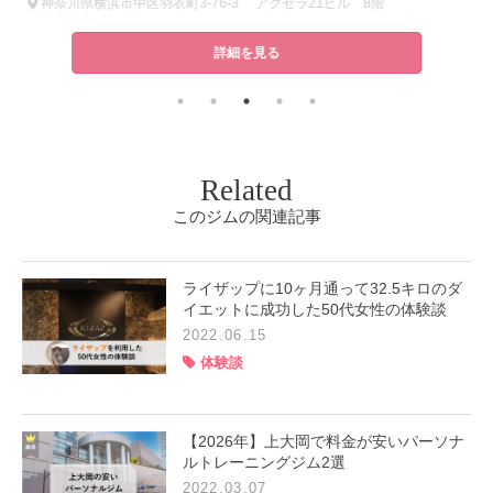
神奈川県横浜市神奈川区鶴屋町２丁目２４-１谷川ビルディング5F/6F(受付6F)
神奈川県横浜市中区羽衣町3-76-3 アクセラ21ビル 8階
詳細を見る
Related
このジムの関連記事
ライザップに10ヶ月通って32.5キロのダ
イエットに成功した50代女性の体験談
2022.06.15
体験談
【2026年】上大岡で料金が安いパーソナ
ルトレーニングジム2選
2022.03.07