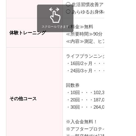
◯ 生活習慣改善アドバイス
◯ あらゆるお身体のお悩み相談
≪料金≫無料
スクロールできます
体験トレーニング
≪所要時間≫90分
≪内容≫測定、ヒアリング、体験
ライフプランニング
・16回/2ヶ月・・・290,400円（
・24回/3ヶ月・・・435,600円（
回数券
・10回・・・102,300円（税込）
その他コース
・20回・・・187,000円（税込）
・30回・・・264,000円（税込）
※入会金無料！
※アフタープロテイン付き