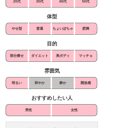
20代
30代
40代
50代
体型
やせ型
普通
ちょいぽちゃ
肥満
目的
部分痩せ
ダイエット
美ボディ
マッチョ
雰囲気
明るい
和やか
静か
開放感
おすすめしたい人
男性
女性