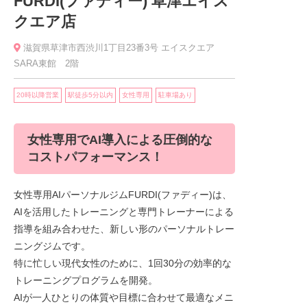
FURDI(ファディー) 草津エイス
クエア店
滋賀県草津市西渋川1丁目23番3号 エイスクエア
SARA東館 2階
20時以降営業
駅徒歩5分以内
女性専用
駐車場あり
女性専用でAI導入による圧倒的な
コストパフォーマンス！
女性専用AIパーソナルジムFURDI(ファディー)は、
AIを活用したトレーニングと専門トレーナーによる
指導を組み合わせた、新しい形のパーソナルトレー
ニングジムです。
特に忙しい現代女性のために、1回30分の効率的な
トレーニングプログラムを開発。
AIが一人ひとりの体質や目標に合わせて最適なメニ