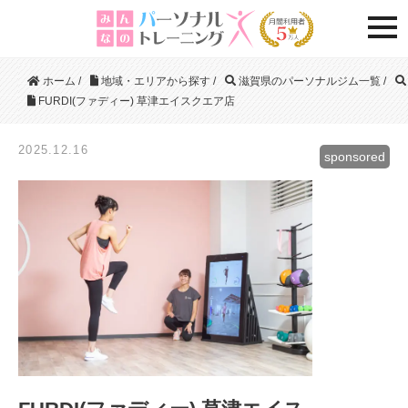
togg
ホーム
/
地域・エリアから探す
/
滋賀県のパーソナルジム一覧
/
FURDI(ファディー) 草津エイスクエア店
2025.12.16
sponsored