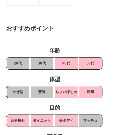
おすすめポイント
年齢
20代
30代
40代
50代
体型
やせ型
普通
ちょいぽちゃ
肥満
目的
部分痩せ
ダイエット
美ボディ
マッチョ