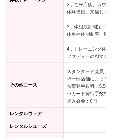
2，ご来店後、カウンセリング（2
体験当日、来店していただきロッ
3，体組成計測定（10分）
体重や体脂肪率、腕や足の部位別
4，トレーニング体験（15分）
ファディーのAIマシンを使って
スタンダード会員：8,778円～(通
※一部店舗によって料金が異なり
その他コース
※事務手数料：5,500円(税込)
※カード発行手数料：3,300円(税込
※入会金：0円
レンタルウェア
レンタルシューズ