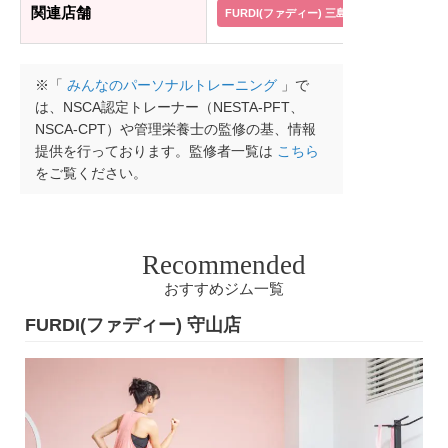
関連店舗
FURDI(ファディー) 三島広小路店
FUR
※「
みんなのパーソナルトレーニング
」で
は、NSCA認定トレーナー（NESTA-PFT、
NSCA-CPT）や管理栄養士の監修の基、情報
提供を行っております。監修者一覧は
こちら
をご覧ください。
Recommended
おすすめジム一覧
FURDI(ファディー) 守山店