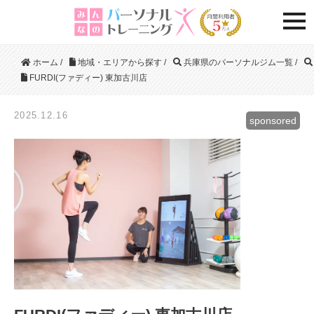
togg
ホーム
/
地域・エリアから探す
/
兵庫県のパーソナルジム一覧
/
FURDI(ファディー) 東加古川店
2025.12.16
sponsored