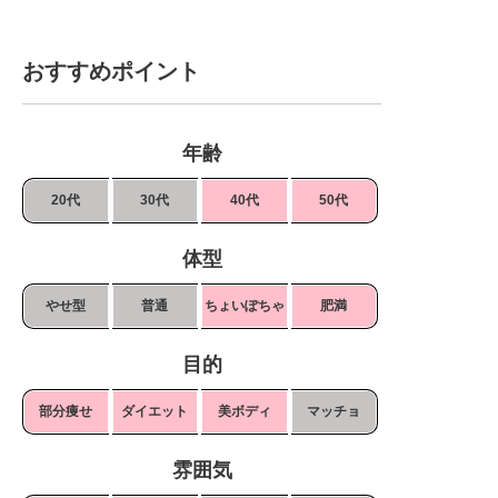
おすすめポイント
年齢
20代
30代
40代
50代
体型
やせ型
普通
ちょいぽちゃ
肥満
目的
部分痩せ
ダイエット
美ボディ
マッチョ
雰囲気