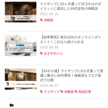
ライザップに10ヶ月通って32.5キロのダ
イエットに成功した50代女性の体験談
2022.06.15
体験談
【効率重視】毎日10分のオンラインダイ
エット！これなら続けられる
2020.09.09
おすすめジム
【24キロ減】ライザップに6カ月通って普
通に痩せた30代男性！体験談をブログ形
式で公開
2019.06.13
ライザップ
体験談
取材記事