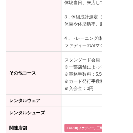
体験当日、来店していただきロッ
3，体組成計測定（10分）
体重や体脂肪率、腕や足の部位別
4，トレーニング体験（15分）
ファディーのAIマシンを使って
スタンダード会員：8,778円～(通
※一部店舗によって料金が異なり
その他コース
※事務手数料：5,500円(税込)
※カード発行手数料：3,300円(税込
※入会金：0円
レンタルウェア
レンタルシューズ
関連店舗
FURDI(ファディー) 三島広小路店
FUR