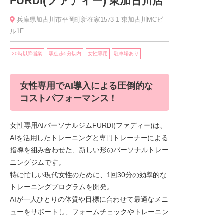
FURDI(ファディー) 東加古川店
兵庫県加古川市平岡町新在家1573-1 東加古川MCビ
ル1F
20時以降営業
駅徒歩5分以内
女性専用
駐車場あり
女性専用でAI導入による圧倒的な
コストパフォーマンス！
女性専用AIパーソナルジムFURDI(ファディー)は、
AIを活用したトレーニングと専門トレーナーによる
指導を組み合わせた、新しい形のパーソナルトレー
ニングジムです。
特に忙しい現代女性のために、1回30分の効率的な
トレーニングプログラムを開発。
AIが一人ひとりの体質や目標に合わせて最適なメニ
ューをサポートし、フォームチェックやトレーニン