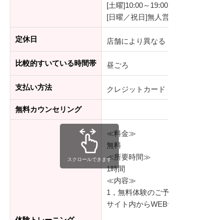
[土曜]10:00～19:00
[日曜／祝日]無人営業
定休日
店舗により異なる
比較的すいている時間帯
昼ごろ
支払い方法
クレジットカード
無料カウンセリング
≪料金≫
無料
≪所要時間≫
スクロールできます
1時間
≪内容≫
1，無料体験のご予約
サイト内からWEB予約、もしく
体験トレーニング