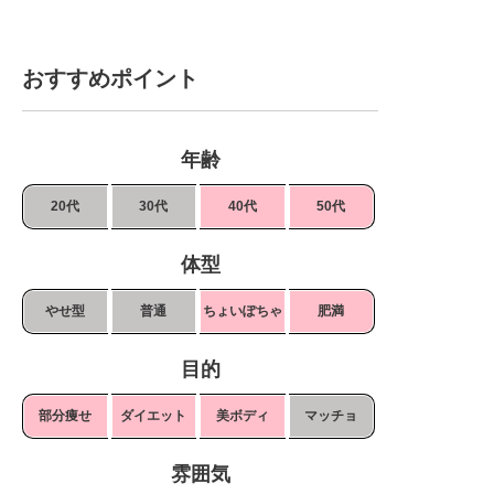
おすすめポイント
年齢
20代
30代
40代
50代
体型
やせ型
普通
ちょいぽちゃ
肥満
目的
部分痩せ
ダイエット
美ボディ
マッチョ
雰囲気