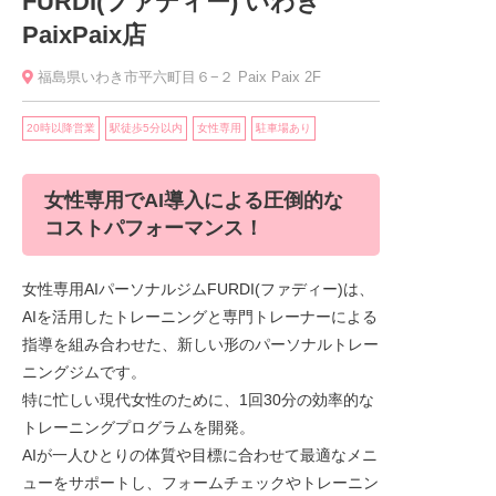
FURDI(ファディー) いわき
PaixPaix店
福島県いわき市平六町目６−２ Paix Paix 2F
20時以降営業
駅徒歩5分以内
女性専用
駐車場あり
女性専用でAI導入による圧倒的な
コストパフォーマンス！
女性専用AIパーソナルジムFURDI(ファディー)は、
AIを活用したトレーニングと専門トレーナーによる
指導を組み合わせた、新しい形のパーソナルトレー
ニングジムです。
特に忙しい現代女性のために、1回30分の効率的な
トレーニングプログラムを開発。
AIが一人ひとりの体質や目標に合わせて最適なメニ
ューをサポートし、フォームチェックやトレーニン