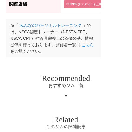
関連店舗
FURDI(ファディー) 三島広小路店
FUR
※「
みんなのパーソナルトレーニング
」で
は、NSCA認定トレーナー（NESTA-PFT、
NSCA-CPT）や管理栄養士の監修の基、情報
提供を行っております。監修者一覧は
こちら
をご覧ください。
Recommended
おすすめジム一覧
Related
このジムの関連記事