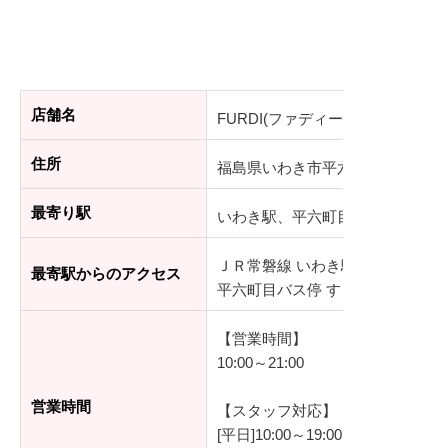
店舗名
FURDI(ファディー) いわきPaixPa
住所
福島県いわき市平六町目６−２ Paix P
最寄り駅
いわき駅、平六町目バス停
ＪＲ常磐線 いわき駅 徒歩7分
最寄駅からのアクセス
平六町目バス停 すぐ
【営業時間】
10:00～21:00
営業時間
【スタッフ対応】
[平日]10:00～19:00