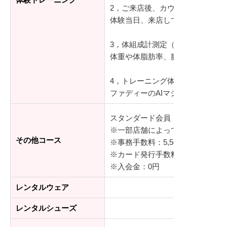
2，ご来店後、カウンセリング（2
体験当日、来店していただきロッ
3，体組成計測定（10分）
体重や体脂肪率、腕や足の部位別
4，トレーニング体験（15分）
ファディーのAIマシンを使って
スタンダード会員：8,778円～(通
※一部店舗によって料金が異なり
その他コース
※事務手数料：5,500円(税込)
※カード発行手数料：3,300円(税込
※入会金：0円
レンタルウェア
レンタルシューズ