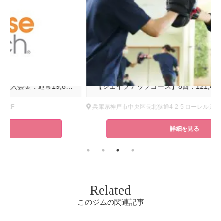
基本コース料金
【シェイプアップコース】8回：121,440円(税込) 【美ボディメイクコース】8回：121,440円(税込) 【短期ダイエット集中コース】8回：136,840円(税込) ①キャンペーン期間中は当日入会で全てのプラン10%OFF②キャンペーン期間中は当日入会で入会金無料 29,800円 → 0円※先着30名様！
兵庫県神戸市中央区長北狭通4-2-5 ローレル元町ビルディング402・403
詳細を見る
Related
このジムの関連記事