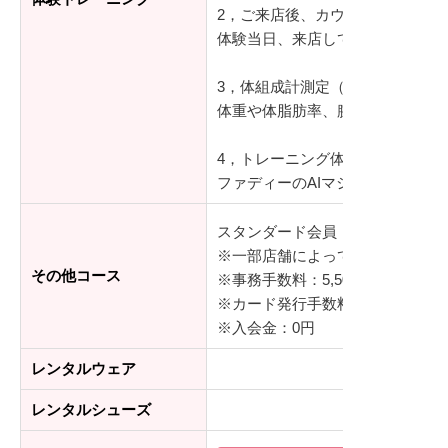
2，ご来店後、カウンセリング（2
体験当日、来店していただきロッ
3，体組成計測定（10分）
体重や体脂肪率、腕や足の部位別
4，トレーニング体験（15分）
ファディーのAIマシンを使って
スタンダード会員：8,778円～(通
※一部店舗によって料金が異なり
その他コース
※事務手数料：5,500円(税込)
※カード発行手数料：3,300円(税込
※入会金：0円
レンタルウェア
レンタルシューズ