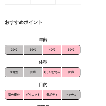
おすすめポイント
年齢
20代
30代
40代
50代
体型
やせ型
普通
ちょいぽちゃ
肥満
目的
部分痩せ
ダイエット
美ボディ
マッチョ