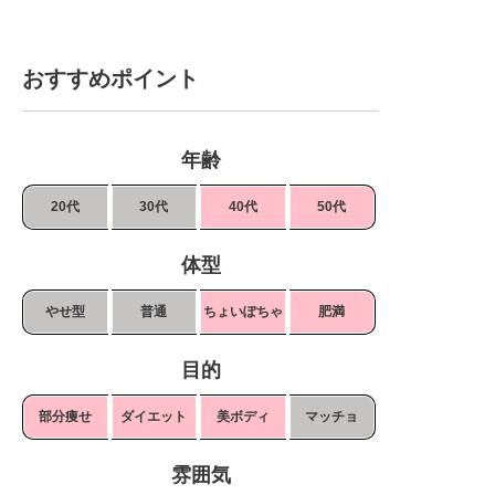
おすすめポイント
年齢
20代
30代
40代
50代
体型
やせ型
普通
ちょいぽちゃ
肥満
目的
部分痩せ
ダイエット
美ボディ
マッチョ
雰囲気