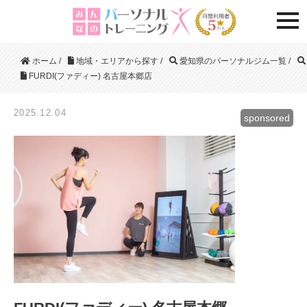
togg
ホーム
/
地域・エリアから探す
/
愛知県のパーソナルジム一覧
/
FURDI(ファディー) 名古屋本郷店
2025.12.04
sponsored