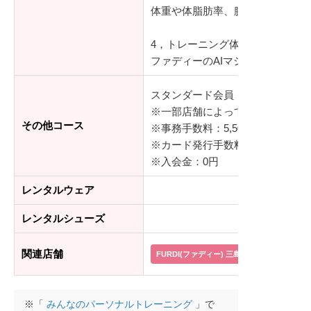
体重や体脂肪率、腕や足の部位別
4，トレーニング体験（15分）
ファディーのAIマシンを使って
スタンダード会員：8,778円～(通
※一部店舗によって料金が異なり
その他コース
※事務手数料：5,500円(税込)
※カード発行手数料：3,300円(税込
※入会金：0円
レンタルウェア
レンタルシューズ
関連店舗
FURDI(ファディー) 三島広小路店
FUR
※「
みんなのパーソナルトレーニング
」で