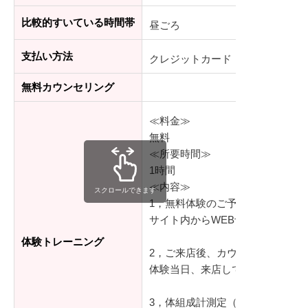
比較的すいている時間帯
昼ごろ
支払い方法
クレジットカード
無料カウンセリング
≪料金≫
無料
≪所要時間≫
1時間
≪内容≫
スクロールできます
1，無料体験のご予約
サイト内からWEB予約、もしく
体験トレーニング
2，ご来店後、カウンセリング（2
体験当日、来店していただきロッ
3，体組成計測定（10分）