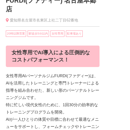
FURDI(ファディー) 名古屋本郷
店
愛知県名古屋市名東区上社二丁目62番地
20時以降営業
駅徒歩5分以内
女性専用
駐車場あり
女性専用でAI導入による圧倒的な
コストパフォーマンス！
女性専用AIパーソナルジムFURDI(ファディー)は、
AIを活用したトレーニングと専門トレーナーによる
指導を組み合わせた、新しい形のパーソナルトレー
ニングジムです。
特に忙しい現代女性のために、1回30分の効率的な
トレーニングプログラムを開発。
AIが一人ひとりの体質や目標に合わせて最適なメニ
ューをサポートし、フォームチェックやトレーニン