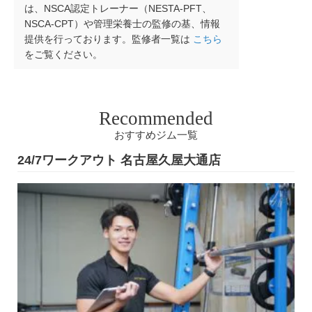
は、NSCA認定トレーナー（NESTA-PFT、
NSCA-CPT）や管理栄養士の監修の基、情報
提供を行っております。監修者一覧は
こちら
をご覧ください。
Recommended
おすすめジム一覧
24/7ワークアウト 名古屋久屋大通店
2