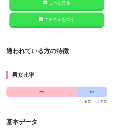
ように感じたくらい。利用していて問題と
もっと見る
思う点はありませんでした。若いスタッフ
が多く、きびきびとした対応が印象的でし
クチコミを書く
た。施設がやや古くなってきた印象もあり
ましたが、問題と思うほどではありません
でした
通われている方の特徴
男女比率
70％
30％
■
：女性
■
：男性
基本データ