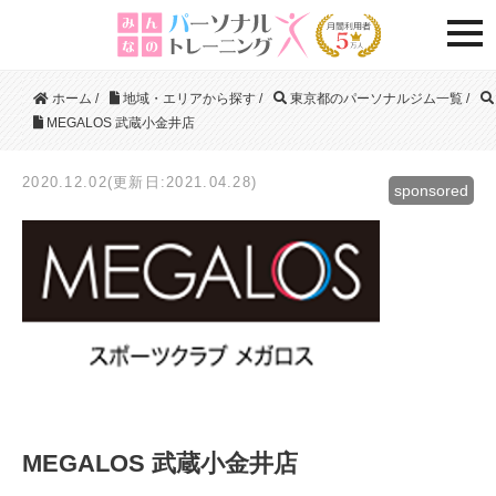
togg
ホーム
/
地域・エリアから探す
/
東京都のパーソナルジム一覧
/
MEGALOS 武蔵小金井店
2020.12.02(更新日:2021.04.28)
sponsored
MEGALOS 武蔵小金井店