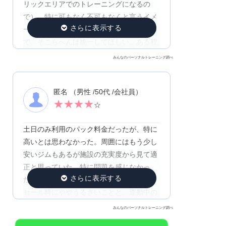
リックエリアでのトレーニングになるの
で）。特に可もなく不可もなくと言うイメ
ージ。ただ、担当者によって差があるある
で、そこらへんは統一してほしい。ある程
度ルーティーンを覚えてしまうとパーソナ
みんなのパーソナルトレーニング調べ
ルトレーニングじゃなくても良いのんじゃ
ないかと言う感じ。
匿名 （男性 /50代 /会社員）
★
★
★
★
☆
土日のみ利用のパック料金だったが、特に
高いとは思わなかった。周囲にはもう少し
安いジムもあるが施設の充実度から見て適
正と思っていた。特に問題を感じなかっ
た。強いて言うならば、定期的なバーゲン
セール時にややうるさいことと、運動中の
お客さんへの声掛けがマニュアルに則った
みんなのパーソナルトレーニング調べ
やり方で、うるさいだけで何も意味がない