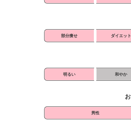
部分痩せ
ダイエッ
明るい
和やか
お
男性