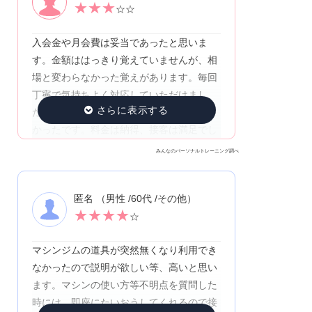
★
★
★
☆☆
入会金や月会費は妥当であったと思いま
す。金額ははっきり覚えていませんが、相
場と変わらなかった覚えがあります。毎回
丁寧で気持ちよく対応していただけまし
た。経験豊富なインストラクターの方が多
かったです。料金は納得、接客は満足でし
たが、体系が素晴らしい方が多く通われて
みんなのパーソナルトレーニング調べ
いて、私のようなにわかには居心地が悪
く、1年間で辞めてしまいました。
匿名 （男性 /60代 /その他）
★
★
★
★
☆
マシンジムの道具が突然無くなり利用でき
なかったので説明が欲しい等、高いと思い
ます。マシンの使い方等不明点を質問した
時には、即座にたいおうしてくれるので接