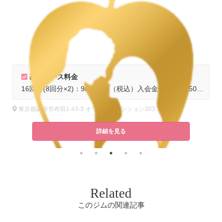
基本コース料金
1までのご入会で入会金半額
16回分(8回分×2)：98,560円（税込）入会金：通常16,500円（税込）※12/31までのご入会で入会金半額
東京都調布市布田1-43-3 オリエントマンション303
詳細を見る
Related
このジムの関連記事