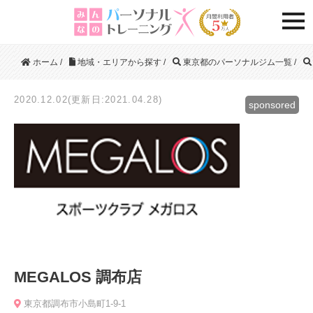
togg
ホーム
/
地域・エリアから探す
/
東京都のパーソナルジム一覧
/
2020.12.02(更新日:2021.04.28)
sponsored
MEGALOS 調布店
東京都調布市小島町1-9-1