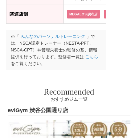
関連店舗
MEGALOS 調布店
MEGALOS 八王子店
※「
みんなのパーソナルトレーニング
」で
は、NSCA認定トレーナー（NESTA-PFT、
NSCA-CPT）や管理栄養士の監修の基、情報
提供を行っております。監修者一覧は
こちら
をご覧ください。
Recommended
おすすめジム一覧
eviGym 渋谷公園通り店
e