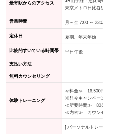
JR山手線「恵比寿駅」西口より徒
最寄駅からのアクセス
東京メトロ日比谷線「恵比寿駅」
営業時間
月～金 7:00 ～ 23:00、土 8:00 ～
定休日
夏期、年末年始
比較的すいている時間帯
平日午後
支払い方法
無料カウンセリング
≪料金≫ 16,500円（税込）
※只今キャンペーン中につき、WEB
体験トレーニング
≪所要時間≫ 80分（カウンセリ
≪内容≫ カウンセリング、モニ
[ パーソナルトレーニング ]