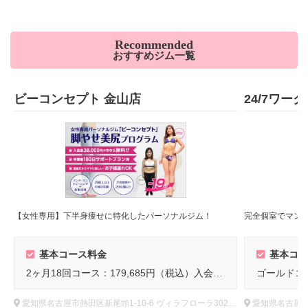
Recommended
おすすめジム一覧
ビーコンセプト 金山店
24/7ワー
【女性専用】下半身痩せに特化したパーソナルジム！
基本コース料金
基本コー
2ヶ月18回コース：179,685円（税込）入会金：0円
愛知県名古屋市熱田区新尾頭1-10-6 ヴィラフローラ302号室
愛知県名古屋市