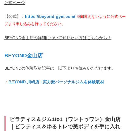
公式ページ
【公式】：
https://beyond-gym.com/
※間違えないように公式ペー
ジより申し込みを行ってください。
BEYOND金山店の詳細について知りたい方はこちらから！
★プロテイン1kg
付き
★プロテ
イン1kg付き
BEYOND金山店
BEYONDの体験取材記事は、以下よりお読みいただけます。
・
BEYOND 川崎店 | 実力派パーソナルジムを体験取材
ピラティス＆ジム1to1（ワントゥワン）金山店
｜ピラティス＆ゆるトレで美ボディを手に入れ