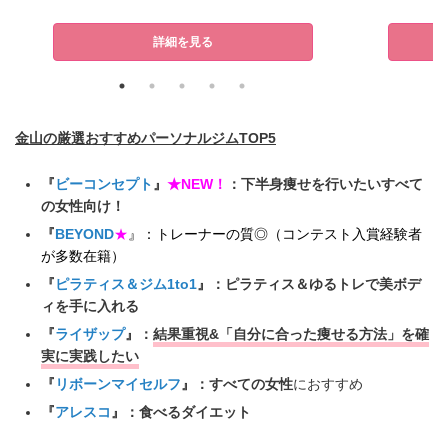
詳細を見る
金山の厳選おすすめパーソナルジムTOP5
『
ビーコンセプト
』
★NEW！
：下半身痩せを行いたいすべて
の女性向け！
『
BEYOND
★
』：トレーナーの質◎（コンテスト入賞経験者
が多数在籍）
『
ピラティス＆ジム1to1
』：ピラティス＆ゆるトレで美ボデ
ィを手に入れる
『
ライザップ
』：
結果重視&「自分に合った痩せる方法」を確
実に実践したい
『
リボーンマイセルフ
』：すべての女性
におすすめ
『
アレスコ
』：食べるダイエット