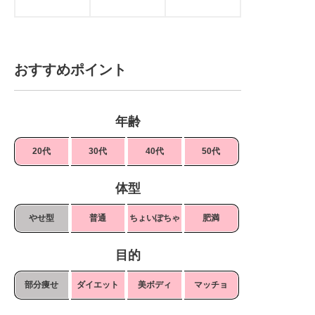
おすすめポイント
年齢
20代
30代
40代
50代
体型
やせ型
普通
ちょいぽちゃ
肥満
目的
部分痩せ
ダイエット
美ボディ
マッチョ