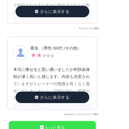
で前向きなエネルギーに折れそうな心が救
われて、頑張り続けられている！いなけれ
ば、確実に結果を出すことができなかった
※ライザップより提供
匿名 （男性 /60代 /その他）
★
★
☆☆☆
本当に痩せると思い通いましたが利預金体
制が凄く高いと感じます。内容も充実され
ていますがトレーナーの態度が良くなく退
会してしまいました。説明が細かく態度が
悪い事です。今でも思いますがきついしご
きみたいに感じています。しごかれる場所
で私にはついていけないから反抗して退会
みんなのパーソナルトレーニング調べ
しました。嫌になる態度は辞めて欲しいと
何度も伝えました。
もっと見る