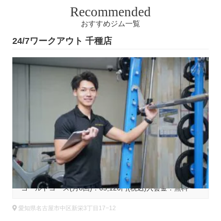
Recommended
おすすめジム一覧
24/7ワークアウト 千種店
2
基本コース料金
円(税込)
ゴールドコース(月8回)：65,120円(税込)入会金：無料
愛知県名古屋市中区新栄3丁目17−12