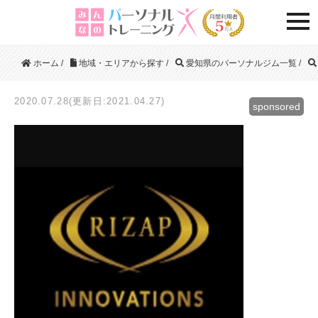
togg
ホーム
/
地域・エリアから探す
/
愛知県のパーソナルジム一覧
/
2020.07.28(更新日:2021.04.27)
sponsored