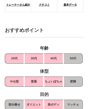
トレーナーさん紹介
クチコミ
基本データ
おすすめポイント
年齢
20代
30代
40代
50代
体型
やせ型
普通
ちょいぽちゃ
肥満
目的
部分痩せ
ダイエット
美ボディ
マッチョ