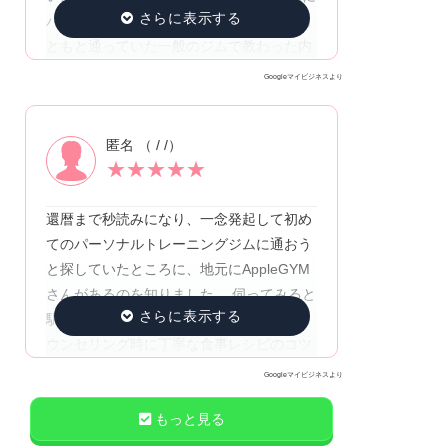
パーソナルトレーニングを受け、平日はも
状おそらく最安値ではと思います。他ジム
ともと通っていた一般のジムで教わった内
からの移籍割もありました。 ②指導が的確
容の復習をしていますが、今の自分に最適
トレーニング経験があるため、基本的なフ
Googleマイビジネスより
なメニューや気をつけるべきポイントをき
ォームは知っているし慣れていたと思って
ちんと知った上で取り組むトレーニングは
いたのですが、ほんの数cm体を動かすだけ
匿名 （ / /）
非常にやりがいがあり、またその成果をセ
で、かかる負荷が段違いになることに毎回
★
★
★
★
★
ッションの際に褒めていただけるので、平
驚いています。 やさしく厳しく楽しくご指
日も週末もジム通いが楽しみになりまし
導くださる大野さん、いつもありがとうご
還暦まで秒読みになり、一念発起して初め
た。 減量も順調なペースで進んでおり、ト
ざいます！ （引っ越し後もお世話になりま
てのパーソナルトレーニングジムに通おう
レーニングにもますます意欲的になって、
す笑）
と探していたところに、地元にAppleGYM
入会して本当によかったなと思います。 と
さんがあるのを知りました。 伺ってみると
てもわかりやすく丁寧に教えていただける
駅前にあり、トレーナーさんが１回目のカ
ので、パーソナルトレーニングが初めての
ウンセリング時に丁寧な食事レシピのコツ
方にもおすすめです！
を説明してくれます。 ＜食べない＝瘦せる
Googleマイビジネスより
＞では無いことを教わり、また実践してみ
て効果が実感できて目から鱗が落ちまし
もっと見る
た。 筋肉トレーニングはもちろんキツイで