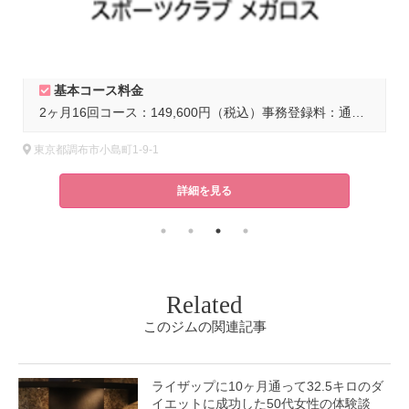
基本コース料金
1までのご入会で入会金半額
2ヶ月16回コース：149,600円（税込）事務登録料：通常6,600円（税込）
東京都調布市小島町1-9-1
詳細を見る
Related
このジムの関連記事
ライザップに10ヶ月通って32.5キロのダ
イエットに成功した50代女性の体験談