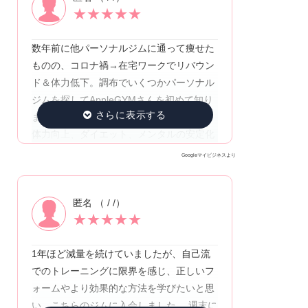
★
★
★
★
★
数年前に他パーソナルジムに通って痩せた
ものの、コロナ禍→在宅ワークでリバウン
ド＆体力低下。調布でいくつかパーソナル
ジムを探してAppleGYMさんを初めて知り
ました。 結論、とっても感謝してます！
体力向上、ダイエット、メンタルの安定化
などの効果を実感しています。 あと想定外
Googleマイビジネスより
だったのが姿勢改善、これは本当にありが
たいです。 ただ運動するだけでなく、その
匿名 （ / /）
人に合ったストレッチも教えていただける
★
★
★
★
★
ので、一石二鳥で感謝です。 体重は変化な
しですが、ウェストがたしか4ヶ月で5cm
1年ほど減量を続けていましたが、自己流
減りました。 私がもっと食事管理していた
でのトレーニングに限界を感じ、正しいフ
らさらに痩せられたと思います;) 他にも…
ォームやより効果的な方法を学びたいと思
①安い パーソナルトレーニングはどうして
い、こちらのジムに入会しました。 週末に
もコストが高くなりますが、その中でも現