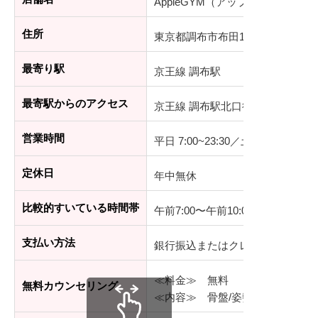
AppleGYM（アップルジム）調布
住所
東京都調布市布田1-37-16 鈴木ビル
最寄り駅
京王線 調布駅
最寄駅からのアクセス
京王線 調布駅北口徒歩1分
営業時間
平日 7:00~23:30／土日祝 7:00~23:
定休日
年中無休
比較的すいている時間帯
午前7:00〜午前10:00
支払い方法
銀行振込またはクレジットカード
≪料金≫ 無料
無料カウンセリング
≪内容≫ 骨盤/姿勢チェック、