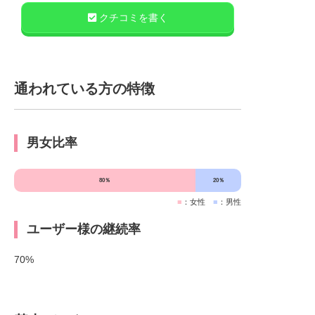
すが、トレーナーさんが適宜、本人の体の
クチコミを書く
状況を見て内容を変え、アドバイスしてく
れます。おかげさまで自宅で鍛えていた時
のダンベルより倍の重さでトレーニングで
きるようになりました。 調布店で良かった
通われている方の特徴
と思うのは、帰りに食材を買えるお店の選
択肢がとても多いことです。上手く活用す
れば、駐車料金代をかけずに車で通うこと
男女比率
もできます。 そして何よりトレーナーさん
の人柄がとても素晴らしい～ トレーニング
80％
20％
に関する質問は分かりやすく説明してくれ
■
：女性
■
：男性
ます。年を取ったからと諦めず、
AppleGYM調布店でいっしょに頑張りまし
ユーザー様の継続率
ょう！！
70%