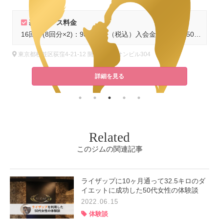
基本コース料金
,500円（税込）
16回分(8回分×2)：98,560円（税込）入会金：通常16,500円（税込）
東京都杉並区荻窪4-21-12 開成キャニオンビル304
詳細を見る
Related
このジムの関連記事
ライザップに10ヶ月通って32.5キロのダ
イエットに成功した50代女性の体験談
2022.06.15
体験談