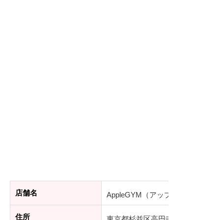
店舗名
AppleGYM（アップルジム）高円
住所
東京都杉並区高円寺北2-23-1 西畑