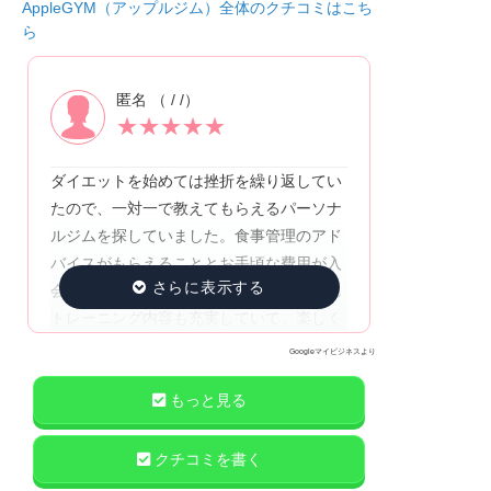
AppleGYM（アップルジム）全体のクチコミはこち
ら
匿名 （ / /）
★
★
★
★
★
ダイエットを始めては挫折を繰り返してい
たので、一対一で教えてもらえるパーソナ
ルジムを探していました。食事管理のアド
バイスがもらえることとお手頃な費用が入
会の決め手でしたが、食事管理はもちろん
トレーニング内容も充実していて、楽しく
続けられています。もともと運動が苦手な
Googleマイビジネスより
ので続けられるか不安でしたが、丁寧な指
導・フォームのチェックをしていただける
もっと見る
のでとても満足しています。期待していた
食事のアドバイスもしっかりいただき、減
クチコミを書く
量に加えて食事内容も改善することができ