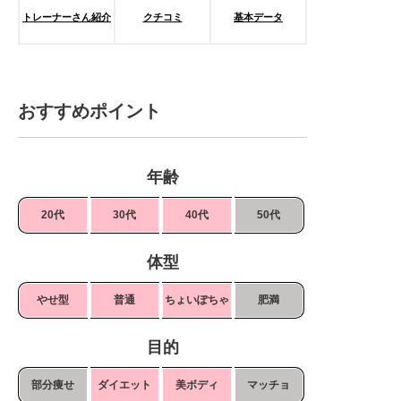
トレーナーさん紹介
クチコミ
基本データ
おすすめポイント
年齢
20代
30代
40代
50代
体型
やせ型
普通
ちょいぽちゃ
肥満
目的
部分痩せ
ダイエット
美ボディ
マッチョ