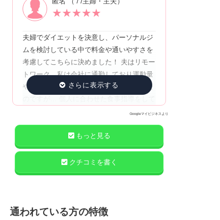
匿名 （ / /主婦・主夫）
をしっかりと意識して食事すれば、ダイエ
★
★
★
★
★
ット初心者が想像するような過酷な食事制
限を強いられることはありません。
夫婦でダイエットを決意し、パーソナルジ
ムを検討している中で料金や通いやすさを
考慮してこちらに決めました！ 夫はリモー
トワーク、私は会社に通勤しており運動量
や食事のタイミングもかなり異なっていた
のですが… 個人に合わせた食事指導をして
いただき有り難かったです トレーニングも
Googleマイビジネスより
こちらのペースに合わせて きついけどギリ
ギリがんばれる！具合に トレーナーさんが
もっと見る
調整してくださるので 毎回達成感もあり楽
しく頑張れます！ 引き続きよろしくお願い
クチコミを書く
します^^
通われている方の特徴