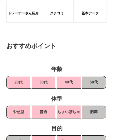
トレーナーさん紹介
クチコミ
基本データ
おすすめポイント
年齢
20代
30代
40代
50代
体型
やせ型
普通
ちょいぽちゃ
肥満
目的