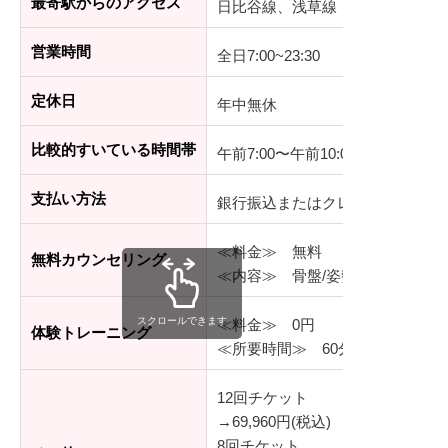
最寄駅からのアクセス
日比谷線、浅草線 「人形町駅」徒
営業時間
全日7:00~23:30
定休日
年中無休
比較的すいている時間帯
午前7:00〜午前10:00
支払い方法
銀行振込またはクレジットカード
≪料金≫ 無料
無料カウンセリング
≪内容≫ 骨盤/姿勢チェック、
スクロールできます
≪料金≫ 0円
体験トレーニング
≪所要時間≫ 60分程度（カウン
12回チケット
→69,960円(税込)
8回チケット