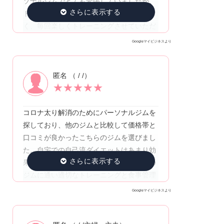
ソナルジムでとても緊張していましたが、
トレーナーさんはとても気さくで話しやす
く、毎回楽しくトレーニングさせていただ
いています。1人ではなかなか継続するこ
Googleマイビジネスより
とができない私でも、トレーナーさんのお
陰で定期的な運動を続けることができてお
匿名 （ / /）
り、徐々に身体が変化しているのを実感で
★
★
★
★
★
きているため、AppleGYMを選んで良かっ
たと思っています。
コロナ太り解消のためにパーソナルジムを
探しており、他のジムと比較して価格帯と
口コミが良かったこちらのジムを選びまし
た。自宅での自己流ダイエットはあまり効
果を実感できなかったのですが、こちらの
ジムに通い適切なトレーニングと食事管理
を学んでからは、とてもいいペースで減量
Googleマイビジネスより
できました。個人的に食事管理は全く厳し
くなく、摂取して良いカロリー・栄養成分