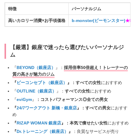
特徴
パーソナルジム
高いカロリー消費×お手頃価格
b-monster(ビーモンスター)
★N
【厳選】銀座で迷ったら選びたいパーソナルジ
ム
『
BEYOND（銀座店）
』：
採用倍率50倍超え！トレーナーの
質の高さが魅力のジム
『
ビーコンセプト（銀座店）
』：すべての女性
におすすめ
『
OUTLINE（銀座店）
』：
すべての女性
におすすめ
『
eviGym
』
：コストパフォーマンス◎全ての男女
『
24/7ワークアウト 新橋・銀座店
』：すべての男女
におすす
め
『
RIZAP WOMAN 銀座店
』：本気で痩せたい女性
におすすめ
『
Dr.トレーニング（銀座店）
』
：良質なサービスが売り