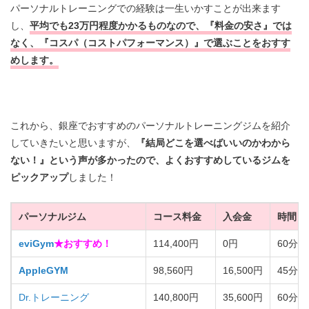
パーソナルトレーニングでの経験は一生いかすことが出来ます
し、
平均でも23万円程度かかるものなので、『料金の安さ』では
なく、『コスパ（コストパフォーマンス）』で選ぶことをおすす
めします。
これから、銀座でおすすめのパーソナルトレーニングジムを紹介
していきたいと思いますが、
『結局どこを選べばいいのかわから
ない！』という声が多かったので、よくおすすめしているジムを
ピックアップ
しました！
パーソナルジム
コース料金
入会金
時間・
eviGym
★おすすめ！
114,400円
0円
60分・
AppleGYM
98,560円
16,500円
45分・
Dr.トレーニング
140,800円
35,600円
60分・