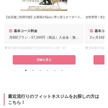
【全店舗ご利用可能】お客様の悩みに寄り添うオーダーメイドのトレーニングが魅力のパーソナルジム！
女性専用！生涯
基本コース料金
基本コー
月8回プラン：57,200円（税込）入会金：無料！
東京都中央区銀座4丁目10−6 G4ビル 3F・4F
東京都中央区銀座1
詳細を見る
最近流行りのフィットネスジムをお探しの方は
こちら！