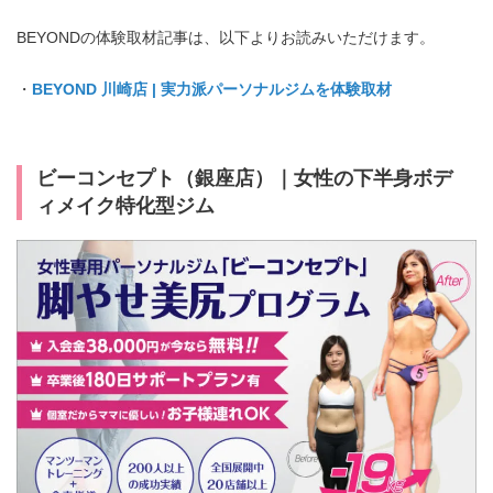
★プロテイン1kg
付き
★プロテ
BEYONDの体験取材記事は、以下よりお読みいただけます。
イン1kg付き
・
BEYOND 川崎店 | 実力派パーソナルジムを体験取材
ビーコンセプト（銀座店）｜女性の下半身ボデ
ィメイク特化型ジム