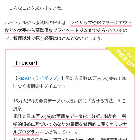
…こんなことを思いますよね。
パーソナルジム激戦区の銀座は、
ライザップや24/7ワークアウト
などの大手から高単価なプライベートジムまでそろっている
の
で、銀座以外で探す必要はほとんどない
でしょう。
【PICK UP】
【
RIZAP（ライザップ）
】累計会員数18万人(※)突破！無
理なく短期集中ダイエット
18万人(※)の会員データから統計的に「痩せる方法」をご
提案！
累計会員
18万人(※)の実績をデータ化、分析。統計的、科
学的根拠に基づいてあなたの目標を健康的に導くオリジナ
ルプログラム
をご提供しています。
お客様専任のチーム制で
トレーナー、医師、管理栄養士が