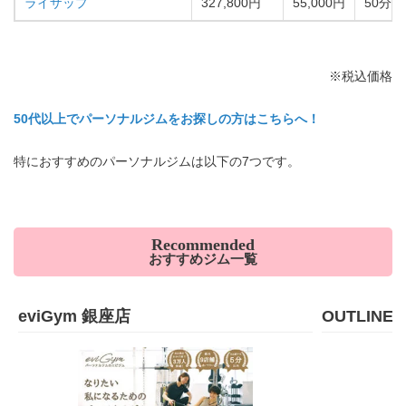
ライザップ
327,800円
55,000円
50分・
※税込価格
50代以上でパーソナルジムをお探しの方はこちらへ！
特におすすめのパーソナルジムは以下の7つです。
Recommended
おすすめジム一覧
eviGym 銀座店
OUTLIN