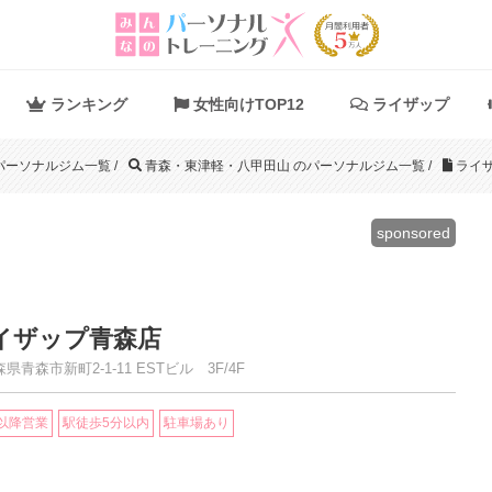
ランキング
女性向けTOP12
ライザップ
パーソナルジム一覧
/
青森・東津軽・八甲田山 のパーソナルジム一覧
/
ライ
sponsored
イザップ青森店
県青森市新町2-1-11 ESTビル 3F/4F
時以降営業
駅徒歩5分以内
駐車場あり