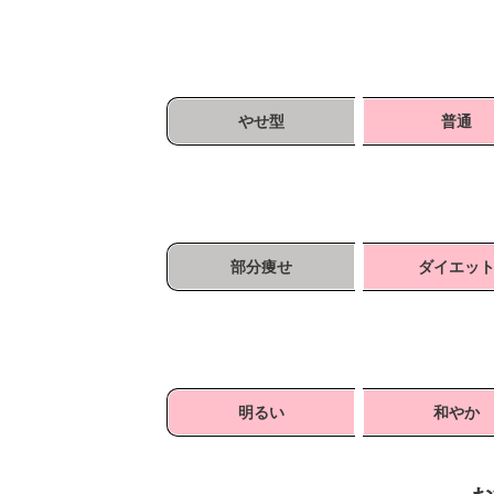
やせ型
普通
部分痩せ
ダイエッ
明るい
和やか