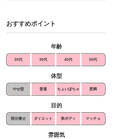
おすすめポイント
年齢
20代
30代
40代
50代
体型
やせ型
普通
ちょいぽちゃ
肥満
目的
部分痩せ
ダイエット
美ボディ
マッチョ
雰囲気