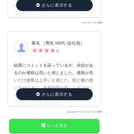
われて、頑張り続けられている！いなけれ
ば、確実に結果を出すことができなかった
※ライザップより提供
匿名 （男性 /40代 /会社員）
★
★
★
★
☆
結果にコミットを謳っているが、自信があ
るのか価格は高いと感じました。価格が高
いだけ接客は上手いと感じた。飴と鞭の使
い方がうまい。食事制限が厳しくダメだっ
た。自分には合わないと感じました。余り
満足度は高くありません。
みんなのパーソナルトレーニング調べ
もっと見る