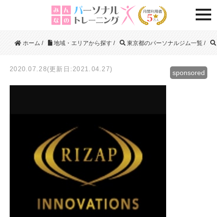
togg
ホーム
/
地域・エリアから探す
/
東京都のパーソナルジム一覧
/
2020.07.28(更新日:2021.04.27)
sponsored