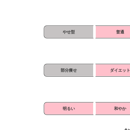
やせ型
普通
部分痩せ
ダイエッ
明るい
和やか