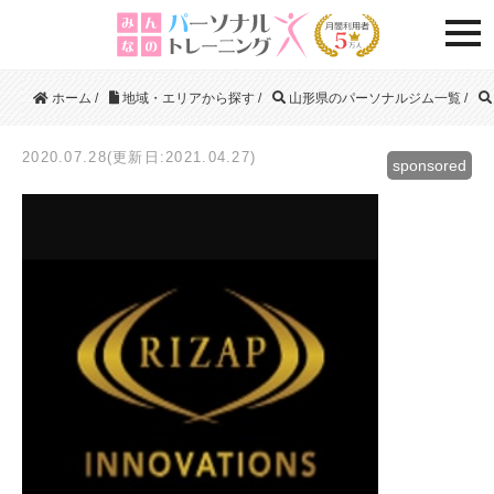
togg
ホーム
/
地域・エリアから探す
/
山形県のパーソナルジム一覧
/
2020.07.28(更新日:2021.04.27)
sponsored