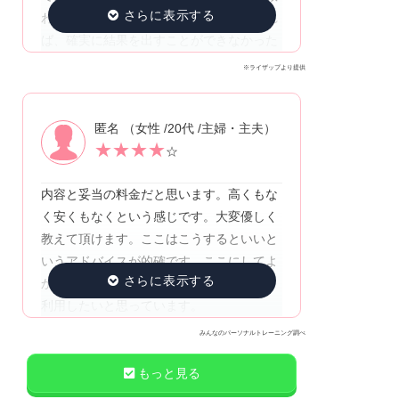
われて、頑張り続けられている！いなけれ
ば、確実に結果を出すことができなかった
※ライザップより提供
匿名 （女性 /20代 /主婦・主夫）
★
★
★
★
☆
内容と妥当の料金だと思います。高くもな
く安くもなくという感じです。大変優しく
教えて頂けます。ここはこうするといいと
いうアドバイスが的確です。ここにしてよ
かったと満足しています。今後も引き続き
利用したいと思っています。
みんなのパーソナルトレーニング調べ
もっと見る