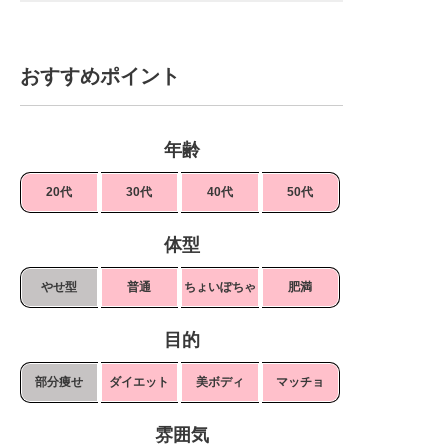
おすすめポイント
年齢
20代
30代
40代
50代
体型
やせ型
普通
ちょいぽちゃ
肥満
目的
部分痩せ
ダイエット
美ボディ
マッチョ
雰囲気