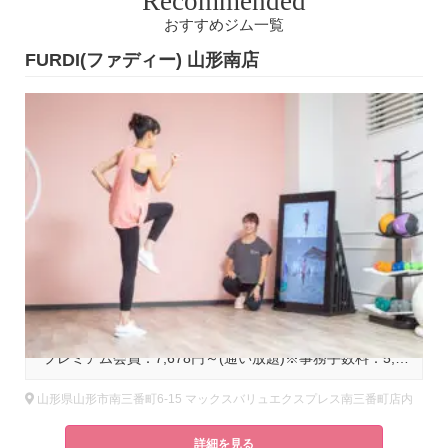
Recommended
おすすめジム一覧
FURDI(ファディー) 山形南店
F
基本コース料金
円(税込)
プレミアム会員：7,678円～(通い放題)※事務手数料：5,500円(税込)＋カード発行手数料：3,300円(税込)
山形県山形市南三番町6-15 マックスバリュエクスプレス南三番町店内
詳細を見る