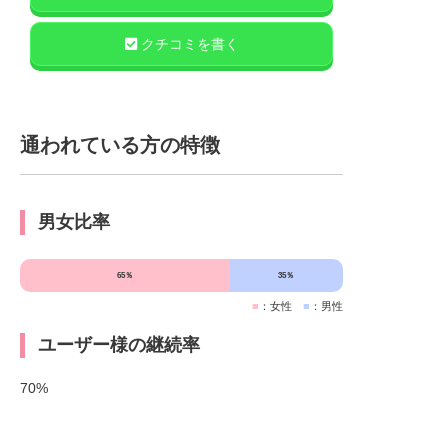
クチコミを書く
通われている方の特徴
男女比率
65％
35％
■
：女性
■
：男性
ユーザー様の継続率
70%