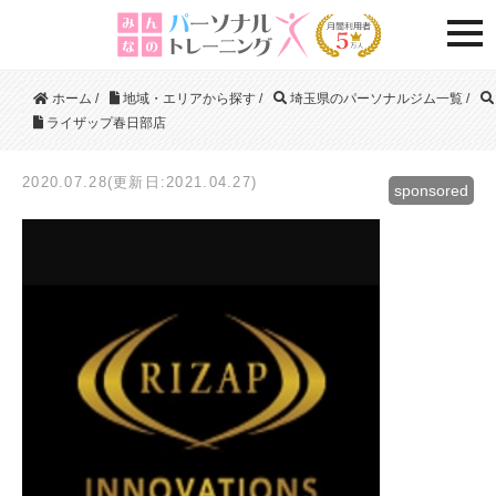
togg
ホーム
/
地域・エリアから探す
/
埼玉県のパーソナルジム一覧
/
ライザップ春日部店
2020.07.28(更新日:2021.04.27)
sponsored