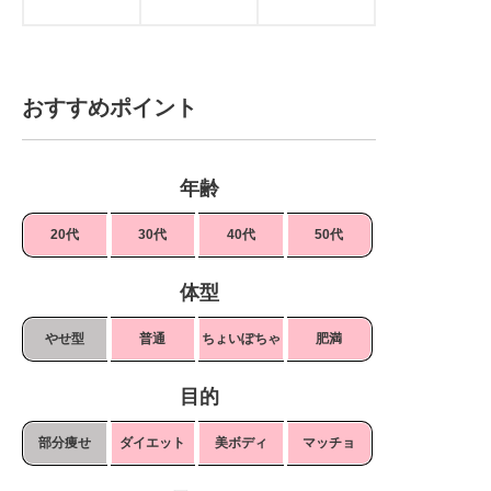
おすすめポイント
年齢
20代
30代
40代
50代
体型
やせ型
普通
ちょいぽちゃ
肥満
目的
部分痩せ
ダイエット
美ボディ
マッチョ