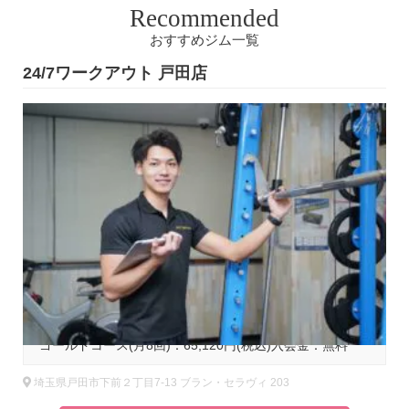
Recommended
おすすめジム一覧
24/7ワークアウト 戸田店
2
基本コース料金
ゴールドコース(月8回)：65,120円(税込)入会金：無料
埼玉県戸田市下前２丁目7-13 ブラン・セラヴィ 203