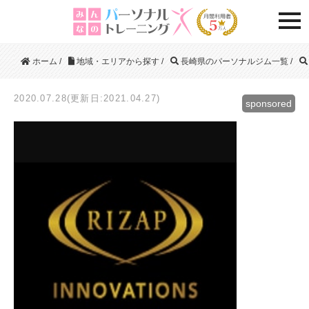
togg
ホーム
/
地域・エリアから探す
/
長崎県のパーソナルジム一覧
/
2020.07.28(更新日:2021.04.27)
sponsored