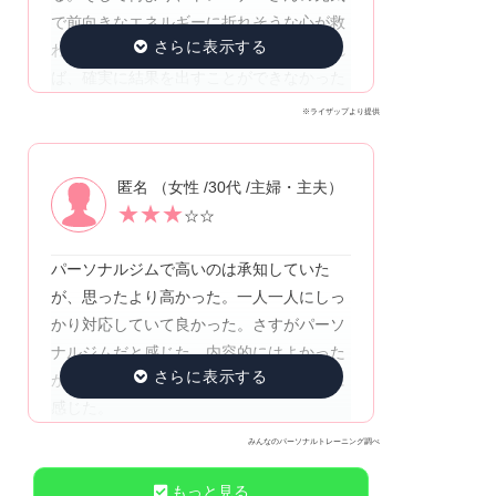
で前向きなエネルギーに折れそうな心が救
われて、頑張り続けられている！いなけれ
ば、確実に結果を出すことができなかった
※ライザップより提供
匿名 （女性 /30代 /主婦・主夫）
★
★
★
☆☆
パーソナルジムで高いのは承知していた
が、思ったより高かった。一人一人にしっ
かり対応していて良かった。さすがパーソ
ナルジムだと感じた。内容的にはよかった
が、通い続けるには料金が高すぎるように
感じた。
みんなのパーソナルトレーニング調べ
もっと見る