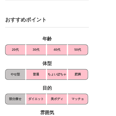
おすすめポイント
年齢
20代
30代
40代
50代
体型
やせ型
普通
ちょいぽちゃ
肥満
目的
部分痩せ
ダイエット
美ボディ
マッチョ
雰囲気