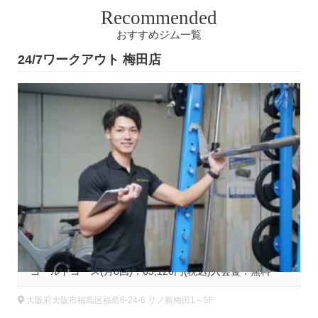
Recommended
おすすめジム一覧
24/7ワークアウト 梅田店
2
基本コース料金
ゴールドコース(月8回)：65,120円(税込)入会金：無料
大阪府大阪市福島区福島6-24-6 リノ新梅田1～5F