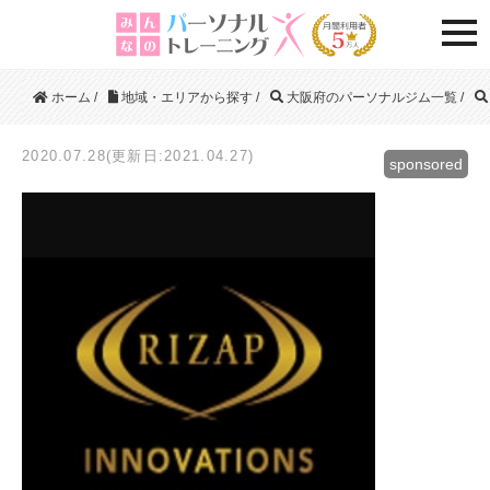
togg
ホーム
/
地域・エリアから探す
/
大阪府のパーソナルジム一覧
/
2020.07.28(更新日:2021.04.27)
sponsored