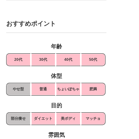
おすすめポイント
年齢
20代
30代
40代
50代
体型
やせ型
普通
ちょいぽちゃ
肥満
目的
部分痩せ
ダイエット
美ボディ
マッチョ
雰囲気