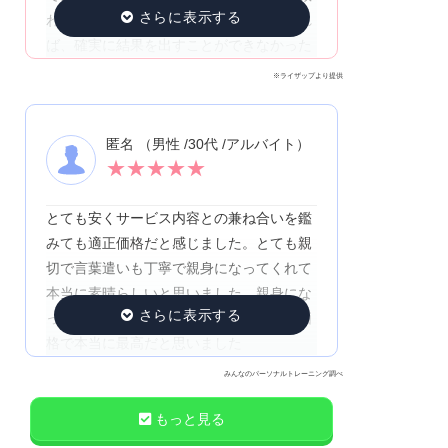
われて、頑張り続けられている！いなけれ
ば、確実に結果を出すことができなかった
※ライザップより提供
匿名 （男性 /30代 /アルバイト）
★
★
★
★
★
とても安くサービス内容との兼ね合いを鑑
みても適正価格だと感じました。とても親
切で言葉遣いも丁寧で親身になってくれて
本当に素晴らしいと思いました。親身にな
って対応してくれて価格も適正なお手頃価
格で本当に最高だと思いました
みんなのパーソナルトレーニング調べ
もっと見る