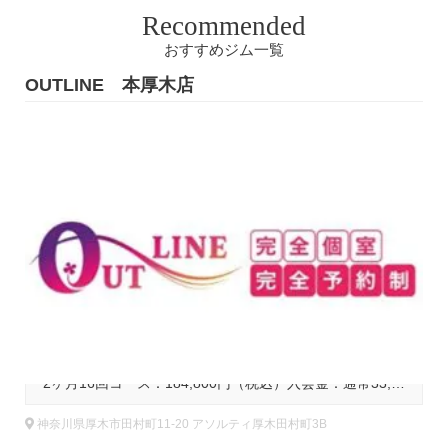
Recommended
おすすめジム一覧
OUTLINE 本厚木店
B
基本コース料金
2ヶ月16回コース：184,800円（税込）入会金：通常33,000円（税込）
神奈川県厚木市田村町11-20 アソルティ厚木田村町3B