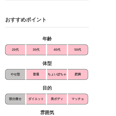
おすすめポイント
年齢
20代
30代
40代
50代
体型
やせ型
普通
ちょいぽちゃ
肥満
目的
部分痩せ
ダイエット
美ボディ
マッチョ
雰囲気