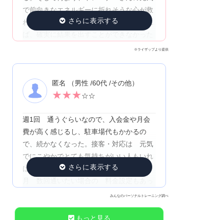
で前向きなエネルギーに折れそうな心が救
われて、頑張り続けられている！いなけれ
ば、確実に結果を出すことができなかった
※ライザップより提供
匿名 （男性 /60代 /その他）
★
★
★
☆☆
週1回 通うぐらいなので、入会金や月会
費が高く感じるし、駐車場代もかかるの
で、続かなくなった。接客・対応は 元気
でにこやかでとても気持ちがいい人もいれ
ば、地味で暗い感じのスタッフもいた。
月 数回通いたい場合の 料金設定もあっ
た方がいいと思う。駐車場代が無料なら
みんなのパーソナルトレーニング調べ
なおいい。
もっと見る