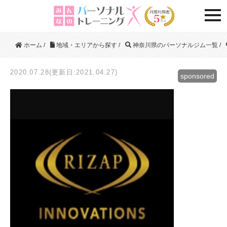
togg
ホーム
/
地域・エリアから探す
/
神奈川県のパーソナルジム一覧
/
2020.07.28(更新日:2021.04.27)
sponsored