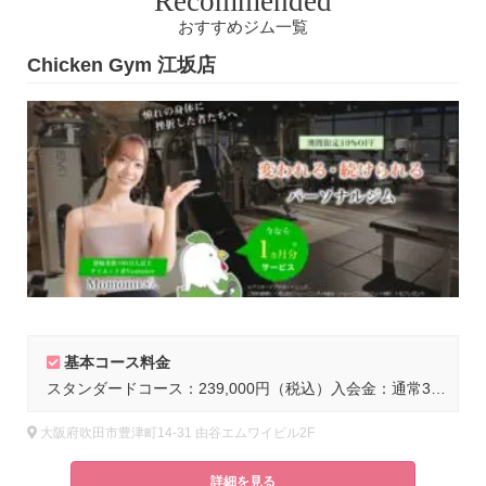
Recommended
おすすめジム一覧
Chicken Gym 江坂店
L
基本コース料金
スタンダードコース：239,000円（税込）入会金：通常35,000円（税込）
大阪府吹田市豊津町14-31 由谷エムワイビル2F
詳細を見る