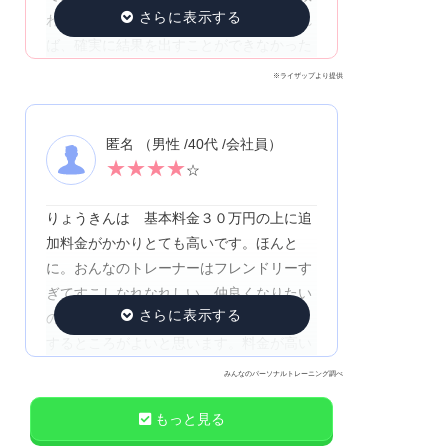
われて、頑張り続けられている！いなけれ
ば、確実に結果を出すことができなかった
※ライザップより提供
匿名 （男性 /40代 /会社員）
★
★
★
★
☆
りょうきんは 基本料金３０万円の上に追
加料金がかかりとても高いです。ほんと
に。おんなのトレーナーはフレンドリーす
ぎてすこしなれなれしい。仲良くなりたい
のはわかるがうざいです。結果にコミット
するところがよいと思います。料金が高い
設定で少しきついです。貧乏人にもお財布
みんなのパーソナルトレーニング調べ
にやさしいとうれしい
もっと見る