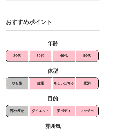
おすすめポイント
年齢
20代
30代
40代
50代
体型
やせ型
普通
ちょいぽちゃ
肥満
目的
部分痩せ
ダイエット
美ボディ
マッチョ
雰囲気