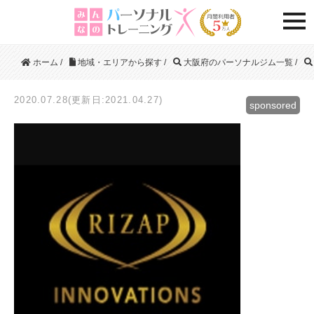
togg
ホーム
/
地域・エリアから探す
/
大阪府のパーソナルジム一覧
/
2020.07.28(更新日:2021.04.27)
sponsored